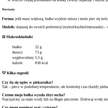
Warianty
Forma:
jeśli masz większą, bułka wyjdzie niższa i może piec się króc
Słodzik:
dopasuj do swoich preferencji (erytrol/ksylitol/mieszanki) 
⚖️ Makroskładniki
białko
32 g
tłuszcz
73 g
węglowodany
5,5 g
kalorie
838 kcal
💡 Kilka sugestii
Czy da się upiec w piekarniku?
Tak – piecz w podobnej temperaturze, ale kontroluj czas (każdy piekar
Czemu moja bułka wyszła zbyt sucha?
Najczęściej: za mało wody lub za długie pieczenie. Dolewaj wodę sto
Czy mogę pominąć ocet / cytrynę?