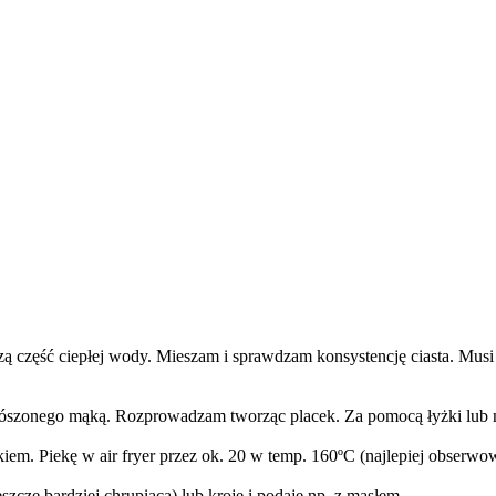
zą część ciepłej wody. Mieszam i sprawdzam konsystencję ciasta. Musi by
rószonego mąką. Rozprowadzam tworząc placek. Za pomocą łyżki lub noż
m. Piekę w air fryer przez ok. 20 w temp. 160ºC (najlepiej obserwo
eszcze bardziej chrupiąca) lub kroję i podaję np. z masłem.