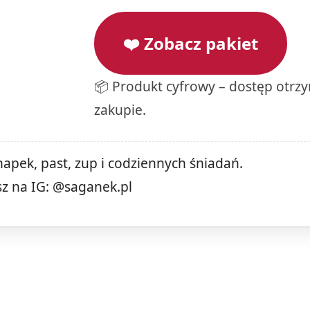
❤️ Zobacz pakiet
📦 Produkt cyfrowy – dostęp otrz
zakupie.
apek, past, zup i codziennych śniadań.
sz na IG: @saganek.pl