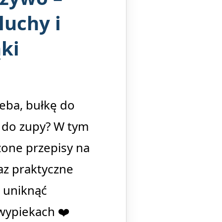
luchy i
ki
eba, bułkę do
 do zupy? W tym
zone przepisy na
az praktyczne
 uniknąć
wypiekach ❤️