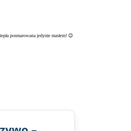
ciepła posmarowana jedynie masłem! 😉
czywo –