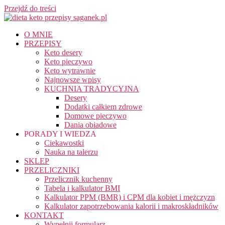
Przejdź do treści
O MNIE
PRZEPISY
Keto desery
Keto pieczywo
Keto wytrawnie
Najnowsze wpisy
KUCHNIA TRADYCYJNA
Desery
Dodatki całkiem zdrowe
Domowe pieczywo
Dania obiadowe
PORADY I WIEDZA
Ciekawostki
Nauka na talerzu
SKLEP
PRZELICZNIKI
Przelicznik kuchenny
Tabela i kalkulator BMI
Kalkulator PPM (BMR) i CPM dla kobiet i mężczyzn
Kalkulator zapotrzebowania kalorii i makroskładników
KONTAKT
Wypełnij formularz