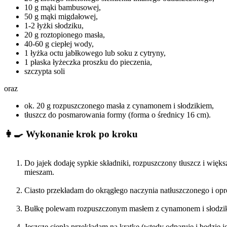
10 g mąki bambusowej,
50 g mąki migdałowej,
1-2 łyżki słodziku,
20 g roztopionego masła,
40-60 g ciepłej wody,
1 łyżka octu jabłkowego lub soku z cytryny,
1 płaska łyżeczka proszku do pieczenia,
szczypta soli
oraz
ok. 20 g rozpuszczonego masła z cynamonem i słodzikiem,
tłuszcz do posmarowania formy (forma o średnicy 16 cm).
👩‍🍳 Wykonanie krok po kroku
Do jajek dodaję sypkie składniki, rozpuszczony tłuszcz i więks
mieszam.
Ciasto przekładam do okrągłego naczynia natłuszczonego i op
Bułkę polewam rozpuszczonym masłem z cynamonem i słodzikie
Jeszcze ciepłą przekładam na kratkę (wtedy odparuje i będzie j