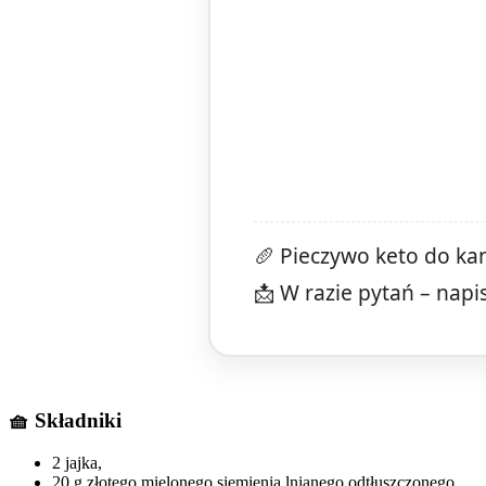
🥖 Pieczywo keto do kan
📩 W razie pytań – napi
🧺 Składniki
2 jajka,
20 g złotego mielonego siemienia lnianego odtłuszczonego,