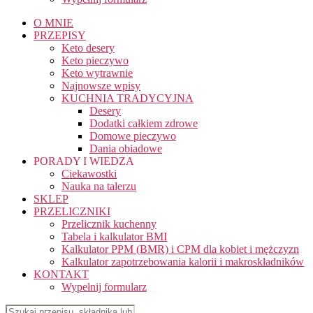
O MNIE
PRZEPISY
Keto desery
Keto pieczywo
Keto wytrawnie
Najnowsze wpisy
KUCHNIA TRADYCYJNA
Desery
Dodatki całkiem zdrowe
Domowe pieczywo
Dania obiadowe
PORADY I WIEDZA
Ciekawostki
Nauka na talerzu
SKLEP
PRZELICZNIKI
Przelicznik kuchenny
Tabela i kalkulator BMI
Kalkulator PPM (BMR) i CPM dla kobiet i mężczyzn
Kalkulator zapotrzebowania kalorii i makroskładników
KONTAKT
Wypełnij formularz