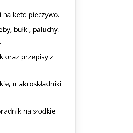
i na keto pieczywo.
by, bułki, paluchy,
.
k oraz przepisy z
kie, makroskładniki
oradnik na słodkie