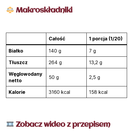
Makroskładniki
Całość
1 porcja (1/20)
Białko
140 g
7 g
Tłuszcz
264 g
13,2 g
Węglowodany
50 g
2,5 g
netto
Kalorie
3160 kcal
158 kcal
Zobacz wideo z przepisem