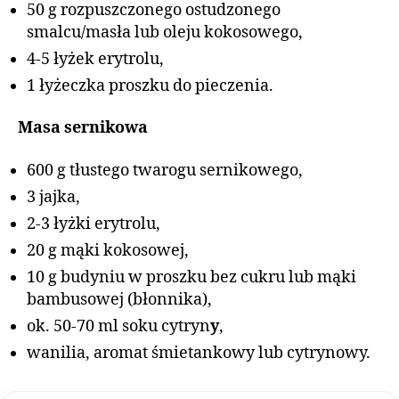
50 g rozpuszczonego ostudzonego
smalcu/masła lub oleju kokosowego,
4-5 łyżek erytrolu,
1 łyżeczka proszku do pieczenia.
Masa sernikowa
600 g tłustego twarogu sernikowego,
3 jajka,
2-3 łyżki erytrolu,
20 g mąki kokosowej,
10 g budyniu w proszku bez cukru lub mąki
bambusowej (błonnika),
ok. 50-70 ml soku cytryn
y
,
wanilia, aromat śmietankowy lub cytrynowy.