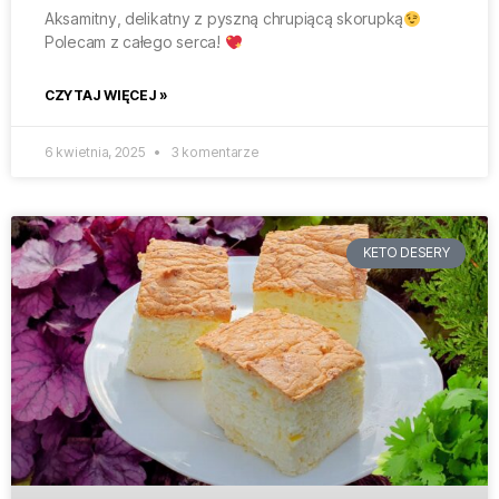
Aksamitny, delikatny z pyszną chrupiącą skorupką
Polecam z całego serca!
CZYTAJ WIĘCEJ »
6 kwietnia, 2025
3 komentarze
KETO DESERY