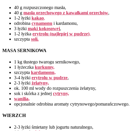
40 g rozpuszczonego masła,
40 g
masła orzechowego z kawałkami orzechów
,
1-2 łyżki
kakao
,
odrobina
cynamonu
i kardamonu,
3 łyżki
mąki kokosowej
,
1-2 łyżka
erytrolu (najlepiej w pudrze)
,
szczypta
soli.
MASA SERNIKOWA
1 kg tłustego twarogu sernikowego,
1 łyżeczka
kurkumy,
szczypta
kardamonu,
3-4 łyżki
erytrolu w pudrze
,
2-3 łyżki
żelatyny,
ok. 100 ml wody do rozpuszczenia żelatyny,
sok i skórka z jednej
cytryny,
wanilia,
opcjonalnie odrobina aromaty cytrynowego/pomarańczowego.
WIERZCH
2-3 łyżki śmietany lub jogurtu naturalnego,