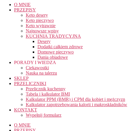
O MNIE
PRZEPISY
Keto desery
Keto pieczywo
Keto wytrawnie
Najnowsze wpisy
KUCHNIA TRADYCYJNA
Desery
Dodatki całkiem zdrowe
Domowe pieczywo
Dania obiadowe
PORADY I WIEDZA
Ciekawostki
Nauka na talerzu
SKLEP
PRZELICZNIKI
Przelicznik kuchenny
Tabela i kalkulator BMI
Kalkulator PPM (BMR) i CPM dla kobiet i mężczyzn
Kalkulator zapotrzebowania kalorii i makroskładników
KONTAKT
Wypełnij formularz
O MNIE
PRZEPISY