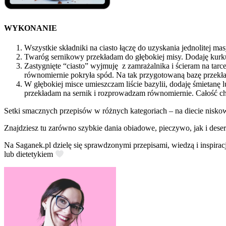
WYKONANIE
Wszystkie składniki na ciasto łączę do uzyskania jednolitej m
Twaróg sernikowy przekładam do głębokiej misy. Dodaję kurkum
Zastygnięte “ciasto” wyjmuję z zamrażalnika i ścieram na tar
równomiernie pokryła spód. Na tak przygotowaną bazę przek
W głębokiej misce umieszczam liście bazylii, dodaję śmietanę lu
przekładam na sernik i rozprowadzam równomiernie. Całość c
Setki smacznych przepisów w różnych kategoriach – na diecie nisko
Znajdziesz tu zarówno szybkie dania obiadowe, pieczywo, jak i deser
Na Saganek.pl dzielę się sprawdzonymi przepisami, wiedzą i inspirac
lub dietetykiem