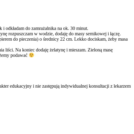
ek i odkładam do zamrażalnika na ok. 30 minut.
atynę rozpuszczam w wodzie, dodaję do masy sernikowej i łączę.
apierem do pieczenia) o średnicy 22 cm. Lekko dociskam, żeby masa
nia liści. Na koniec dodaję żelatynę i mieszam. Zieloną masę
możemy podawać
ter edukacyjny i nie zastępują indywidualnej konsultacji z lekarzem