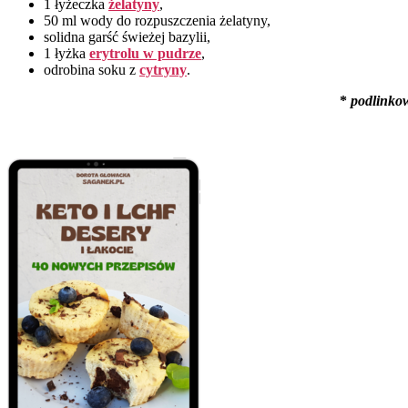
1 łyżeczka
żelatyny
,
50 ml wody do rozpuszczenia żelatyny,
solidna garść świeżej bazylii,
1 łyżka
erytrolu w pudrze
,
odrobina soku z
cytryny
.
*
podlinko