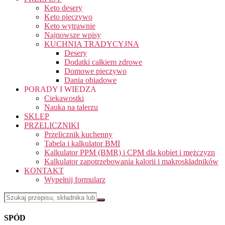
Keto desery
Keto pieczywo
Keto wytrawnie
Najnowsze wpisy
KUCHNIA TRADYCYJNA
Desery
Dodatki całkiem zdrowe
Domowe pieczywo
Dania obiadowe
PORADY I WIEDZA
Ciekawostki
Nauka na talerzu
SKLEP
PRZELICZNIKI
Przelicznik kuchenny
Tabela i kalkulator BMI
Kalkulator PPM (BMR) i CPM dla kobiet i mężczyzn
Kalkulator zapotrzebowania kalorii i makroskładników
KONTAKT
Wypełnij formularz
SPÓD