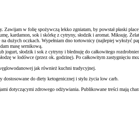
asy. Zawijam w folię spożywczą lekko zgniatam, by powstał płaski plac
ę, kardamon, sok i skórkę z cytryny, słodzik i aromat. Miksuję. Żel
ce na dużych oczkach. Wypełniam dno tortownicy (najlepiej wyłożyć p
ładam masę sernikową.
b jogurt, słodzik i sok z cytryny i blednuję do całkowitego rozdrobnie
hłodzę w lodówce (przez ok. godzinę). Po całkowitym zastygnięciu 
węglowodanowej jak również kuchni tradycyjnej.
y dostosowane do diety ketogenicznej i stylu życia low carb.
jami dotyczącymi zdrowego odżywiania. Publikowane treści mają charak