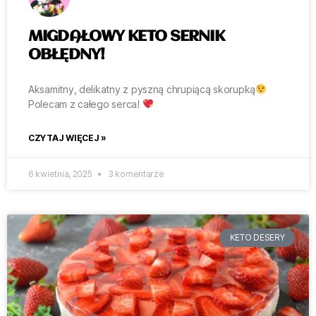
MIGDAŁOWY KETO SERNIK
OBŁĘDNY!
Aksamitny, delikatny z pyszną chrupiącą skorupką
Polecam z całego serca!
CZYTAJ WIĘCEJ »
6 kwietnia, 2025
3 komentarze
KETO DESERY