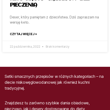
PIECZENIA
Deser, który pamiętam z dzieciństwa. Dziś zapraszam na
wersję keto.
CZYTAJ WIĘCEJ »
22 października, 2022
Brak komentarzy
Setki smacznych przepisów w różnych kategoriach – na
diecie niskowęglowodanowej jak również kuchni
tradycyjnej.
Znajdziesz tu zarówno szybkie dania obiadowe,
pieczywo, jak i desery dostosowane do diety