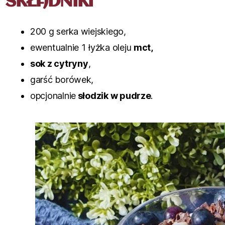
SKŁADNIKI
200 g serka wiejskiego,
ewentualnie 1 łyżka oleju
mct,
sok z cytryny
,
garść borówek,
opcjonalnie
słodzik w pudrze
.