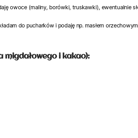
aję owoce (maliny, borówki, truskawki), ewentualnie słod
zekładam do pucharków i podaję np. masłem orzechowy
a migdałowego i kakao):