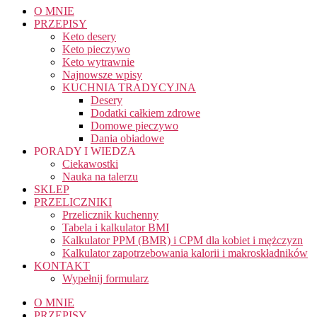
O MNIE
PRZEPISY
Keto desery
Keto pieczywo
Keto wytrawnie
Najnowsze wpisy
KUCHNIA TRADYCYJNA
Desery
Dodatki całkiem zdrowe
Domowe pieczywo
Dania obiadowe
PORADY I WIEDZA
Ciekawostki
Nauka na talerzu
SKLEP
PRZELICZNIKI
Przelicznik kuchenny
Tabela i kalkulator BMI
Kalkulator PPM (BMR) i CPM dla kobiet i mężczyzn
Kalkulator zapotrzebowania kalorii i makroskładników
KONTAKT
Wypełnij formularz
O MNIE
PRZEPISY