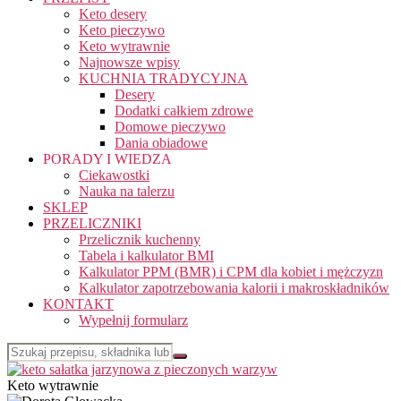
Keto desery
Keto pieczywo
Keto wytrawnie
Najnowsze wpisy
KUCHNIA TRADYCYJNA
Desery
Dodatki całkiem zdrowe
Domowe pieczywo
Dania obiadowe
PORADY I WIEDZA
Ciekawostki
Nauka na talerzu
SKLEP
PRZELICZNIKI
Przelicznik kuchenny
Tabela i kalkulator BMI
Kalkulator PPM (BMR) i CPM dla kobiet i mężczyzn
Kalkulator zapotrzebowania kalorii i makroskładników
KONTAKT
Wypełnij formularz
Keto wytrawnie