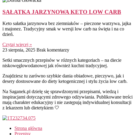
SAŁATKA JARZYNOWA KETO LOW CARB
Keto sałatka jarzynowa bez ziemniaków – pieczone warzywa, jajka
i majonez. Tradycyjny smak w wersji low carb na święta i na co
dzień.
Czytaj więcej »
23 sierpnia, 2025
Brak komentarzy
Setki smacznych przepisów w różnych kategoriach – na diecie
niskowęglowodanowej jak również kuchni tradycyjnej.
Znajdziesz tu zarówno szybkie dania obiadowe, pieczywo, jak i
desery dostosowane do diety ketogenicznej i stylu życia low carb.
Na Saganek.pl dzielę się sprawdzonymi przepisami, wiedzą i
inspiracjami dotyczącymi zdrowego odżywiania. Publikowane treści
mają charakter edukacyjny i nie zastępują indywidualnej konsultacji
z lekarzem lub dietetykiem 🤍
Strona główna
Przepisy