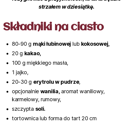
strzałem w dziesiątkę.
Składniki na ciasto
80-90 g
mąki łubinowej
lub
kokosowej,
20 g
kakao,
100 g miękkiego masła,
1 jajko,
20-30 g
erytrolu w pudrze
,
opcjonalnie
wanilia,
aromat waniliowy,
karmelowy, rumowy,
szczypta
soli.
tortownica lub forma do tart 20 cm