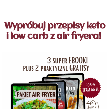
Wypróbuj przepisy keto
i low carb z air fryera!