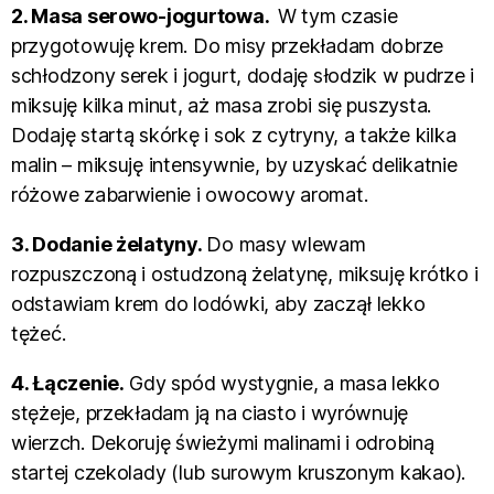
2. Masa serowo-jogurtowa.
W tym czasie
przygotowuję krem. Do misy przekładam dobrze
schłodzony serek i jogurt, dodaję słodzik w pudrze i
miksuję kilka minut, aż masa zrobi się puszysta.
Dodaję startą skórkę i sok z cytryny, a także kilka
malin – miksuję intensywnie, by uzyskać delikatnie
różowe zabarwienie i owocowy aromat.
3. Dodanie żelatyny.
Do masy wlewam
rozpuszczoną i ostudzoną żelatynę, miksuję krótko i
odstawiam krem do lodówki, aby zaczął lekko
tężeć.
4. Łączenie.
Gdy spód wystygnie, a masa lekko
stężeje, przekładam ją na ciasto i wyrównuję
wierzch. Dekoruję świeżymi malinami i odrobiną
startej czekolady (lub surowym kruszonym kakao).