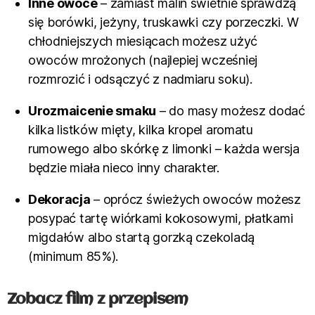
Inne owoce
– zamiast malin świetnie sprawdzą
się borówki, jeżyny, truskawki czy porzeczki. W
chłodniejszych miesiącach możesz użyć
owoców mrożonych (najlepiej wcześniej
rozmrozić i odsączyć z nadmiaru soku).
Urozmaicenie smaku
– do masy możesz dodać
kilka listków mięty, kilka kropel aromatu
rumowego albo skórkę z limonki – każda wersja
będzie miała nieco inny charakter.
Dekoracja
– oprócz świeżych owoców możesz
posypać tartę wiórkami kokosowymi, płatkami
migdałów albo startą gorzką czekoladą
(minimum 85%).
Zobacz film z przepisem