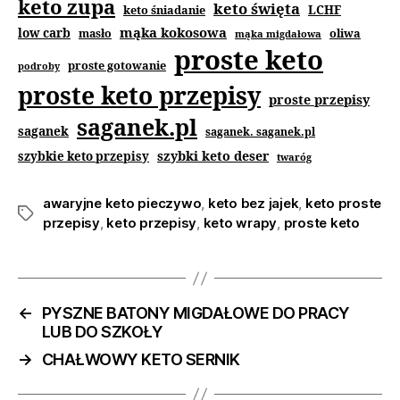
keto zupa
keto święta
keto śniadanie
LCHF
mąka kokosowa
low carb
masło
oliwa
mąka migdałowa
proste keto
proste gotowanie
podroby
proste keto przepisy
proste przepisy
saganek.pl
saganek
saganek. saganek.pl
szybki keto deser
szybkie keto przepisy
twaróg
awaryjne keto pieczywo
,
keto bez jajek
,
keto proste
przepisy
,
keto przepisy
,
keto wrapy
,
proste keto
←
PYSZNE BATONY MIGDAŁOWE DO PRACY
LUB DO SZKOŁY
→
CHAŁWOWY KETO SERNIK