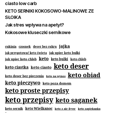
ciasto low carb
KETO SERNIKI KOKOSOWO-MALINOWE ZE
SŁOIKA
Jak stres wpływa na apetyt?
Kokosowe kluseczki sernikowe
jajka
cukinia
czosnek
deser bez cukru
jak upiec keto bułki
jak przygotować keto święta
keto
jak upiec keto chleb
keto bułki
keto chleb
keto deser
keto ciastka
keto ciasto
keto obiad
keto deser bez pieczenia
keto na wynos
keto pieczywo
keto poza domem
keto proste przepisy
keto przepisy
keto saganek
keto Wielkanoc
keto sernik
keto z air fryer
keto zapiekanka