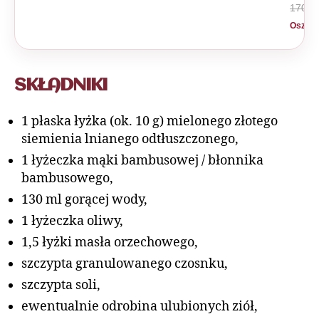
170 zł
Oszczę
SKŁADNIKI
1 płaska łyżka (ok. 10 g) mielonego złotego
siemienia lnianego odtłuszczonego,
1 łyżeczka mąki bambusowej / błonnika
bambusowego,
130 ml gorącej wody,
1 łyżeczka oliwy,
1,5 łyżki masła orzechowego,
szczypta granulowanego czosnku,
szczypta soli,
ewentualnie odrobina ulubionych ziół,