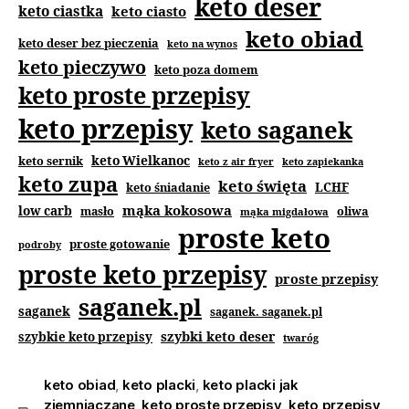
keto deser
keto ciastka
keto ciasto
keto obiad
keto deser bez pieczenia
keto na wynos
keto pieczywo
keto poza domem
keto proste przepisy
keto przepisy
keto saganek
keto Wielkanoc
keto sernik
keto z air fryer
keto zapiekanka
keto zupa
keto święta
keto śniadanie
LCHF
mąka kokosowa
low carb
masło
oliwa
mąka migdałowa
proste keto
proste gotowanie
podroby
proste keto przepisy
proste przepisy
saganek.pl
saganek
saganek. saganek.pl
szybki keto deser
szybkie keto przepisy
twaróg
keto obiad
,
keto placki
,
keto placki jak
ziemniaczane
,
keto proste przepisy
,
keto przepisy
,