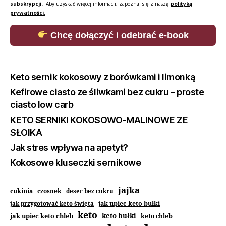
subskrypcji.
Aby uzyskać więcej informacji, zapoznaj się z naszą
polityką
prywatności.
Chcę dołączyć i odebrać e-book
Keto sernik kokosowy z borówkami i limonką
Kefirowe ciasto ze śliwkami bez cukru – proste
ciasto low carb
KETO SERNIKI KOKOSOWO-MALINOWE ZE
SŁOIKA
Jak stres wpływa na apetyt?
Kokosowe kluseczki sernikowe
jajka
cukinia
czosnek
deser bez cukru
jak upiec keto bułki
jak przygotować keto święta
keto
jak upiec keto chleb
keto bułki
keto chleb