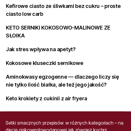
Kefirowe ciasto ze śliwkami bez cukru – proste
ciasto low carb
KETO SERNIKI KOKOSOWO-MALINOWE ZE
SŁOIKA
Jak stres wpływa na apetyt?
Kokosowe kluseczki sernikowe
Aminokwasy egzogenne — dlaczego liczy się
nie tylko ilość białka, ale też jego jakość?
Keto krokiety z cukinii z air fryera
Setki smacznych przepisów w różnych kategoriach – na
diecie niskowęglowodanowej jak również kuchni