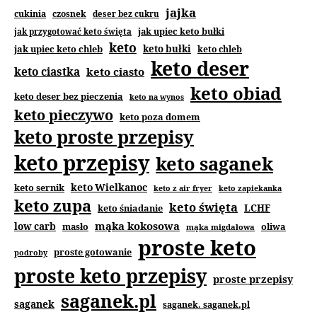
jajka
cukinia
czosnek
deser bez cukru
jak upiec keto bułki
jak przygotować keto święta
keto
jak upiec keto chleb
keto bułki
keto chleb
keto deser
keto ciastka
keto ciasto
keto obiad
keto deser bez pieczenia
keto na wynos
keto pieczywo
keto poza domem
keto proste przepisy
keto przepisy
keto saganek
keto Wielkanoc
keto sernik
keto z air fryer
keto zapiekanka
keto zupa
keto święta
keto śniadanie
LCHF
mąka kokosowa
low carb
masło
oliwa
mąka migdałowa
proste keto
proste gotowanie
podroby
proste keto przepisy
proste przepisy
saganek.pl
saganek
saganek. saganek.pl