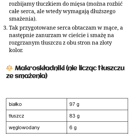
rozbijamy tłuczkiem do mięsa (można rozbić
całe serca, ale wtedy wymagają dłuższego
smażenia).
Tak przygotowane serca obtaczam w mące, a
następnie zanurzam w cieście i smażę na
rozgrzanym tłuszczu z obu stron na złoty
kolor.
Makroskładniki (nie licząc tłuszczu
ze smażenia)
białko
97 g
tłuszcz
83 g
węglowodany
6 g