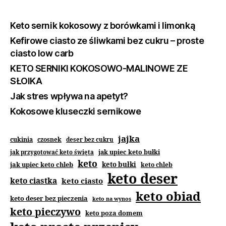
Keto sernik kokosowy z borówkami i limonką
Kefirowe ciasto ze śliwkami bez cukru – proste
ciasto low carb
KETO SERNIKI KOKOSOWO-MALINOWE ZE
SŁOIKA
Jak stres wpływa na apetyt?
Kokosowe kluseczki sernikowe
jajka
cukinia
czosnek
deser bez cukru
jak upiec keto bułki
jak przygotować keto święta
keto
jak upiec keto chleb
keto bułki
keto chleb
keto deser
keto ciastka
keto ciasto
keto obiad
keto deser bez pieczenia
keto na wynos
keto pieczywo
keto poza domem