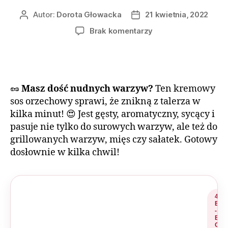
Autor:
Dorota Głowacka
21 kwietnia, 2022
Brak komentarzy
🥜
Masz dość nudnych warzyw?
Ten kremowy
sos orzechowy sprawi, że znikną z talerza w
kilka minut! 😍 Jest gęsty, aromatyczny, sycący i
pasuje nie tylko do surowych warzyw, ale też do
grillowanych warzyw, mięs czy sałatek. Gotowy
dosłownie w kilka chwil!
4
E
-
B
O