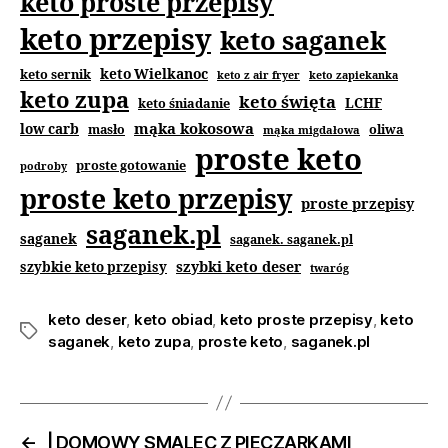
keto proste przepisy
keto przepisy
keto saganek
keto Wielkanoc
keto sernik
keto z air fryer
keto zapiekanka
keto zupa
keto święta
keto śniadanie
LCHF
mąka kokosowa
low carb
masło
oliwa
mąka migdałowa
proste keto
proste gotowanie
podroby
proste keto przepisy
proste przepisy
saganek.pl
saganek
saganek. saganek.pl
szybki keto deser
szybkie keto przepisy
twaróg
keto deser
,
keto obiad
,
keto proste przepisy
,
keto
saganek
,
keto zupa
,
proste keto
,
saganek.pl
←
| DOMOWY SMALEC Z PIECZARKAMI