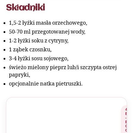
Składniki
1,5-2 łyżki masła orzechowego,
50-70 ml przegotowanej wody,
1-2 łyżki soku z cytryny,
1 ząbek czosnku,
3-4 łyżki sosu sojowego,
świeżo mielony pieprz lub/i szczypta ostrej
papryki,
opcjonalnie natka pietruszki.
4
E
-
B
O
O