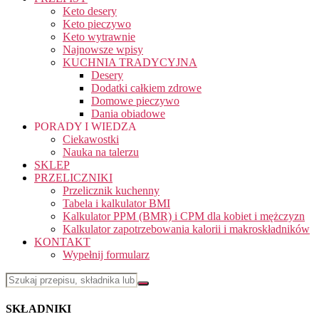
Keto desery
Keto pieczywo
Keto wytrawnie
Najnowsze wpisy
KUCHNIA TRADYCYJNA
Desery
Dodatki całkiem zdrowe
Domowe pieczywo
Dania obiadowe
PORADY I WIEDZA
Ciekawostki
Nauka na talerzu
SKLEP
PRZELICZNIKI
Przelicznik kuchenny
Tabela i kalkulator BMI
Kalkulator PPM (BMR) i CPM dla kobiet i mężczyzn
Kalkulator zapotrzebowania kalorii i makroskładników
KONTAKT
Wypełnij formularz
SKŁADNIKI