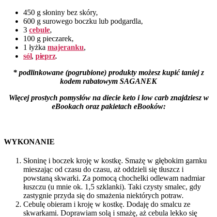
450 g słoniny bez skóry,
600 g surowego boczku lub podgardla,
3
cebule
,
100 g pieczarek,
1 łyżka
majeranku
,
sól
,
pieprz
.
* podlinkowane (pogrubione) produkty możesz kupić taniej z
kodem rabatowym SAGANEK
Więcej prostych pomysłów na diecie keto i low carb znajdziesz
w
eBookach oraz pakietach eBooków:
WYKONANIE
Słoninę i boczek kroję w kostkę. Smażę w głębokim garnku
mieszając od czasu do czasu, aż oddzieli się tłuszcz i
powstaną skwarki. Za pomocą chochelki odlewam nadmiar
łuszczu (u mnie ok. 1,5 szklanki). Taki czysty smalec, gdy
zastygnie przyda się do smażenia niektórych potraw.
Cebulę obieram i kroję w kostkę. Dodaję do smalcu ze
skwarkami. Doprawiam solą i smażę, aż cebula lekko się