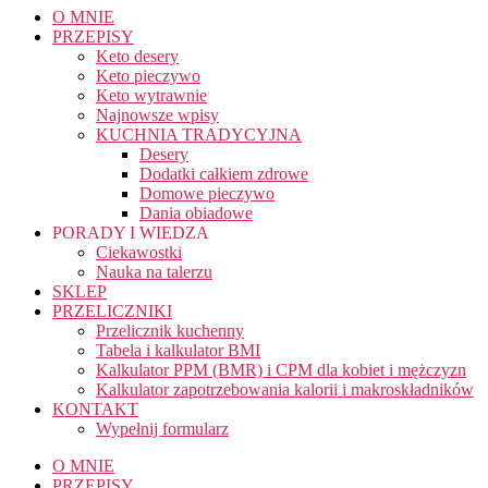
O MNIE
PRZEPISY
Keto desery
Keto pieczywo
Keto wytrawnie
Najnowsze wpisy
KUCHNIA TRADYCYJNA
Desery
Dodatki całkiem zdrowe
Domowe pieczywo
Dania obiadowe
PORADY I WIEDZA
Ciekawostki
Nauka na talerzu
SKLEP
PRZELICZNIKI
Przelicznik kuchenny
Tabela i kalkulator BMI
Kalkulator PPM (BMR) i CPM dla kobiet i mężczyzn
Kalkulator zapotrzebowania kalorii i makroskładników
KONTAKT
Wypełnij formularz
O MNIE
PRZEPISY