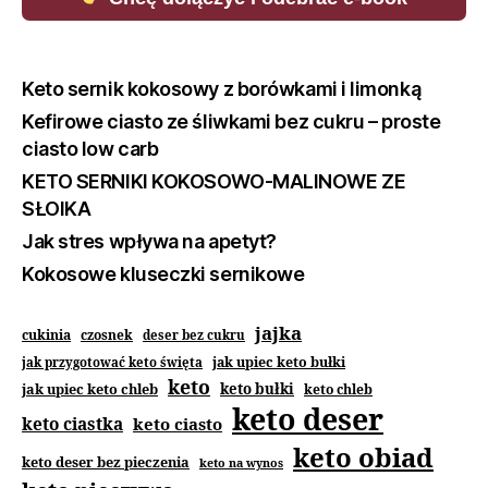
Keto sernik kokosowy z borówkami i limonką
Kefirowe ciasto ze śliwkami bez cukru – proste
ciasto low carb
KETO SERNIKI KOKOSOWO-MALINOWE ZE
SŁOIKA
Jak stres wpływa na apetyt?
Kokosowe kluseczki sernikowe
jajka
cukinia
czosnek
deser bez cukru
jak upiec keto bułki
jak przygotować keto święta
keto
jak upiec keto chleb
keto bułki
keto chleb
keto deser
keto ciastka
keto ciasto
keto obiad
keto deser bez pieczenia
keto na wynos