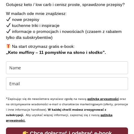
Gotujesz keto / low carb i cenisz proste, sprawdzone przepisy?
W mailach ode mnie znajdziesz:
nowe przepisy
kuchenne triki i inspiracje
informacje o promocjach i nowościach (czasem z rabatem
tylko dla subskrybentów)
Na start otrzymasz gratis e-book:
„Keto muffiny – 11 pomysłów na słono i słodko”.
*Zapisując się do newslettera wyrażasz zgodę na naszą
politykę prywatności
oraz
na otrzymywanie wiadomości e-mail o charakterze marketingowym (oferty, promocje
i inne informacje handlowe).
W każdej chwili możesz zrezygnować z
subskrypcji.
Aby uzyskać więcej informacji, zapoznaj się z naszą
polityką
prywatności.
Chcę dołączyć i odebrać e-book