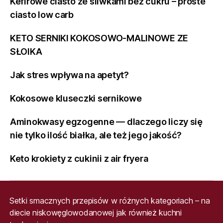
Kefirowe ciasto ze śliwkami bez cukru – proste
ciasto low carb
KETO SERNIKI KOKOSOWO-MALINOWE ZE
SŁOIKA
Jak stres wpływa na apetyt?
Kokosowe kluseczki sernikowe
Aminokwasy egzogenne — dlaczego liczy się
nie tylko ilość białka, ale też jego jakość?
Keto krokiety z cukinii z air fryera
Setki smacznych przepisów w różnych kategoriach – na
diecie niskowęglowodanowej jak również kuchni