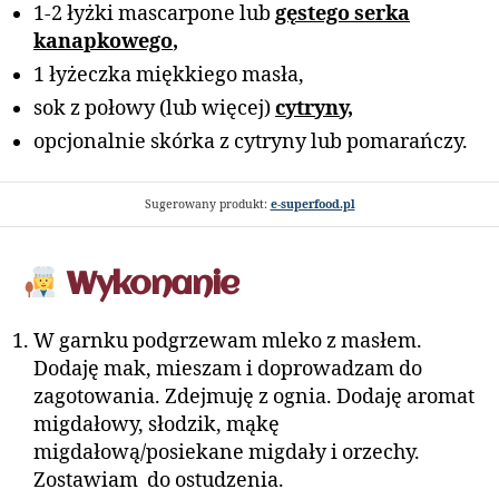
1-2 łyżki mascarpone lub
gęstego serka
kanapkowego
,
1 łyżeczka miękkiego masła,
sok z połowy (lub więcej)
cytryny,
opcjonalnie skórka z cytryny lub pomarańczy.
Sugerowany produkt:
e-superfood.pl
Wykonanie
W garnku podgrzewam mleko z masłem.
Dodaję mak, mieszam i doprowadzam do
zagotowania. Zdejmuję z ognia. Dodaję aromat
migdałowy, słodzik, mąkę
migdałową/posiekane migdały i orzechy.
Zostawiam do ostudzenia.