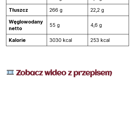
Tłuszcz
266 g
22,2 g
Węglowodany
55 g
4,6 g
netto
Kalorie
3030 kcal
253 kcal
Zobacz wideo z przepisem