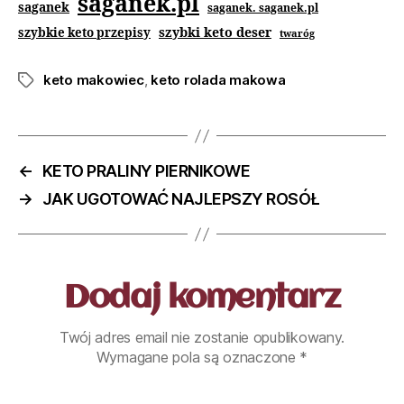
saganek.pl
saganek
saganek. saganek.pl
szybki keto deser
szybkie keto przepisy
twaróg
keto makowiec
,
keto rolada makowa
←
KETO PRALINY PIERNIKOWE
→
JAK UGOTOWAĆ NAJLEPSZY ROSÓŁ
Dodaj komentarz
Twój adres email nie zostanie opublikowany.
Wymagane pola są oznaczone
*