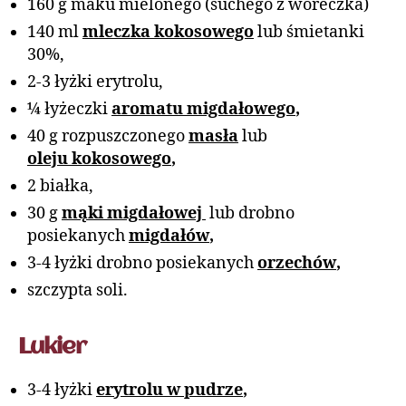
160 g maku mielonego (suchego z woreczka)
140 ml
mleczka kokosowego
lub śmietanki
30%,
2-3 łyżki erytrolu,
¼ łyżeczki
aromatu migdałowego
,
40 g rozpuszczonego
masła
lub
oleju
kokosowego
,
2 białka,
30 g
mąki migdałowej
lub drobno
posiekanych
migdałów
,
3-4 łyżki drobno posiekanych
orzechów
,
szczypta soli.
Lukier
3-4 łyżki
erytrolu
w
pudrze
,