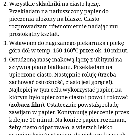
Wszystkie składniki na ciasto łączę.
Przekładam na natłuszczony papier do
pieczenia ułożony na blasze. Ciasto
rozprowadzam równomiernie nadając mu
prostokątny kształt.
Wstawiam do nagrzanego piekarnika i piekę
góra dół w temp. 150-160⁰C przez ok. 10 minut.
Ostudzoną masę makową łączę z ubitymi na
sztywną pianę białkami. Przekładam na
upieczone ciasto. Następnie roluję (trzeba
zachować ostrożność, ciasto jest gorące!).
Najlepiej w tym celu wykorzystać papier, na
którym było upieczone ciasto i powoli rolować
(
zobacz film
). Ostatecznie powstałą roladę
zawijam w papier. Kontynuuję pieczenie przez
kolejne 10 minut. Na koniec papier rozcinam,
żeby ciasto odparowało, a wierzch lekko