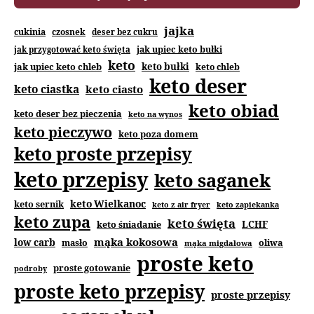
jajka
cukinia
czosnek
deser bez cukru
jak upiec keto bułki
jak przygotować keto święta
keto
jak upiec keto chleb
keto bułki
keto chleb
keto deser
keto ciastka
keto ciasto
keto obiad
keto deser bez pieczenia
keto na wynos
keto pieczywo
keto poza domem
keto proste przepisy
keto przepisy
keto saganek
keto Wielkanoc
keto sernik
keto z air fryer
keto zapiekanka
keto zupa
keto święta
keto śniadanie
LCHF
mąka kokosowa
low carb
masło
oliwa
mąka migdałowa
proste keto
proste gotowanie
podroby
proste keto przepisy
proste przepisy