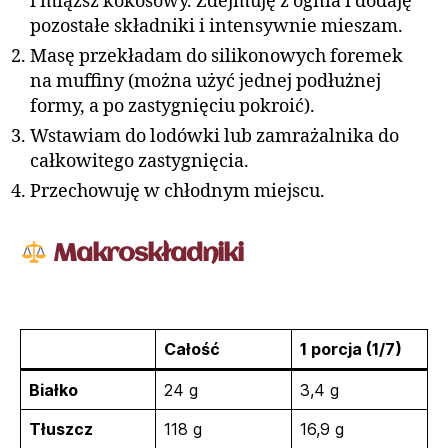
i miąższ kokosowy. Zdejmuję z ognia i dodaję
pozostałe składniki i intensywnie mieszam.
Masę przekładam do silikonowych foremek
na muffiny (można użyć jednej podłużnej
formy, a po zastygnięciu pokroić).
Wstawiam do lodówki lub zamrażalnika do
całkowitego zastygnięcia.
Przechowuję w chłodnym miejscu.
Makroskładniki
Całość
1 porcja (1/7)
Białko
24 g
3,4 g
Tłuszcz
118 g
16,9 g