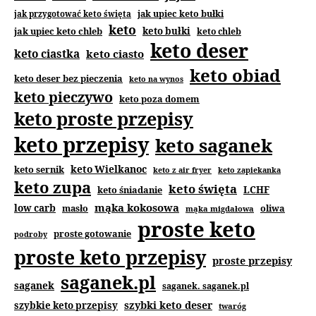
jak upiec keto bułki
jak przygotować keto święta
keto
jak upiec keto chleb
keto bułki
keto chleb
keto deser
keto ciastka
keto ciasto
keto obiad
keto deser bez pieczenia
keto na wynos
keto pieczywo
keto poza domem
keto proste przepisy
keto przepisy
keto saganek
keto Wielkanoc
keto sernik
keto z air fryer
keto zapiekanka
keto zupa
keto święta
keto śniadanie
LCHF
mąka kokosowa
low carb
masło
oliwa
mąka migdałowa
proste keto
proste gotowanie
podroby
proste keto przepisy
proste przepisy
saganek.pl
saganek
saganek. saganek.pl
szybki keto deser
szybkie keto przepisy
twaróg