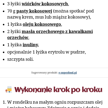
3 łyżki
wiórków kokosowych
,
70 g
pasty kokosowej
(można spotkać pod
nazwą krem, mus lub miąższ kokosowy),
1 łyżka
oleju kokosowego
,
2 łyżki
masła orzechowego z kawałkami
orzechów
,
1 łyżka
inuliny,
opcjonalnie 1 łyżka erytrolu w pudrze,
szczypta soli.
Sugerowany produkt:
e-superfood.pl
Wykonanie krok po kroku
W rondelku na małym ogniu rozpuszczam olej