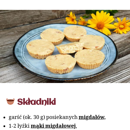
Składniki
garść (ok. 30 g) posiekanych
migdałów,
1-2 łyżki
mąki migdałowej
,