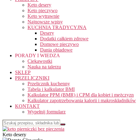
Keto desery
Keto pieczywo
Keto wytrawnie
Najnowsze wpisy
KUCHNIA TRADYCYJNA
Desery
Dodatki całkiem zdrowe
Domowe pieczywo
Dania obiadowe
PORADY I WIEDZA
Ciekawostki
Nauka na talerzu
SKLEP
PRZELICZNIKI
Przelicznik kuchenny
Tabela i kalkulator BMI
Kalkulator PPM (BMR) i CPM dla kobiet i mężczyzn
Kalkulator zapotrzebowania kalorii i makroskładników
KONTAKT
Wypełnij formularz
Keto desery