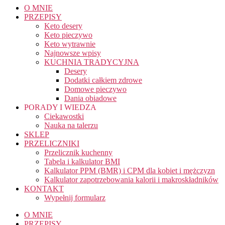
O MNIE
PRZEPISY
Keto desery
Keto pieczywo
Keto wytrawnie
Najnowsze wpisy
KUCHNIA TRADYCYJNA
Desery
Dodatki całkiem zdrowe
Domowe pieczywo
Dania obiadowe
PORADY I WIEDZA
Ciekawostki
Nauka na talerzu
SKLEP
PRZELICZNIKI
Przelicznik kuchenny
Tabela i kalkulator BMI
Kalkulator PPM (BMR) i CPM dla kobiet i mężczyzn
Kalkulator zapotrzebowania kalorii i makroskładników
KONTAKT
Wypełnij formularz
O MNIE
PRZEPISY