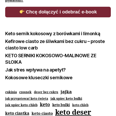
prywatności.
Chcę dołączyć i odebrać e-book
Keto sernik kokosowy z borówkami i limonką
Kefirowe ciasto ze śliwkami bez cukru – proste
ciasto low carb
KETO SERNIKI KOKOSOWO-MALINOWE ZE
SŁOIKA
Jak stres wpływa na apetyt?
Kokosowe kluseczki sernikowe
jajka
cukinia
czosnek
deser bez cukru
jak upiec keto bułki
jak przygotować keto święta
keto
jak upiec keto chleb
keto bułki
keto chleb
keto deser
keto ciastka
keto ciasto