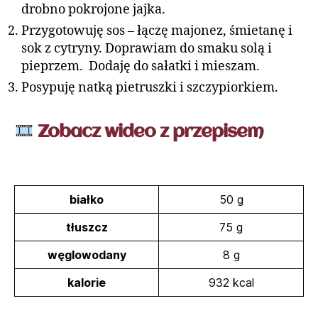
drobno pokrojone jajka.
Przygotowuję sos – łączę majonez, śmietanę i
sok z cytryny. Doprawiam do smaku solą i
pieprzem. Dodaję do sałatki i mieszam.
Posypuję natką pietruszki i szczypiorkiem.
Zobacz wideo z przepisem
białko
50 g
tłuszcz
75 g
węglowodany
8 g
kalorie
932 kcal