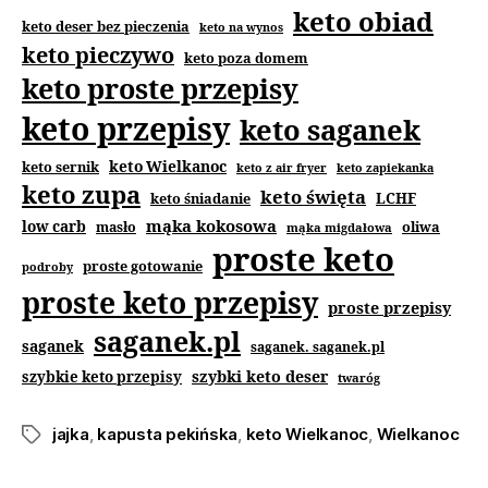
keto obiad
keto deser bez pieczenia
keto na wynos
keto pieczywo
keto poza domem
keto proste przepisy
keto przepisy
keto saganek
keto Wielkanoc
keto sernik
keto z air fryer
keto zapiekanka
keto zupa
keto święta
keto śniadanie
LCHF
mąka kokosowa
low carb
masło
oliwa
mąka migdałowa
proste keto
proste gotowanie
podroby
proste keto przepisy
proste przepisy
saganek.pl
saganek
saganek. saganek.pl
szybki keto deser
szybkie keto przepisy
twaróg
jajka
,
kapusta pekińska
,
keto Wielkanoc
,
Wielkanoc