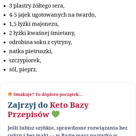
3 plastry żółtego sera,
4-5 jajek ugotowanych na twardo,
1,5 łyżki majonezu,
2 łyżki kwaśnej śmietany,
odrobina soku z cytryny,
natka pietruszki,
szczypiorek,
sól, pieprz.
Smakuje? To dopiero początek…
Zajrzyj do
Keto Bazy
Przepisów
Jeśli lubisz szybkie, sprawdzone rozwiązania bez
cukru i bez mąki — w Bazie masz wszystko w