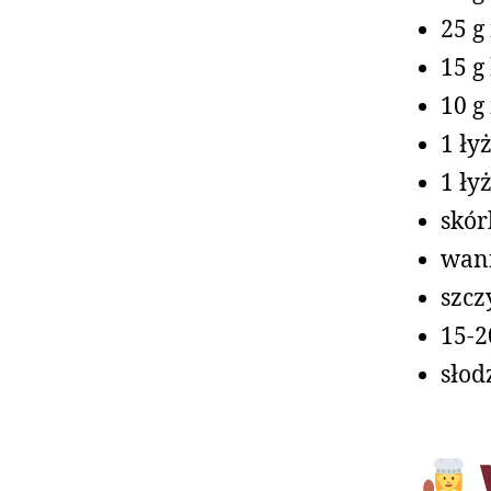
25 g
15 g
10 g
1 ły
1 ły
skór
wani
szcz
15-2
słod