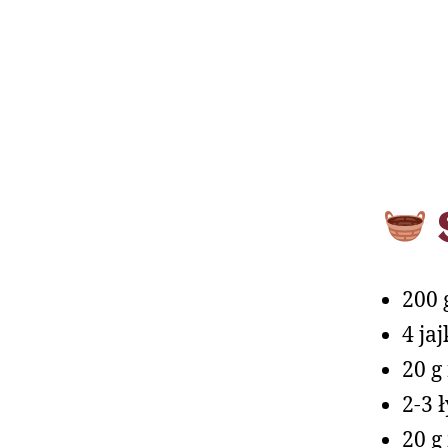
200 
4 jaj
20 g
2-3 
20 g