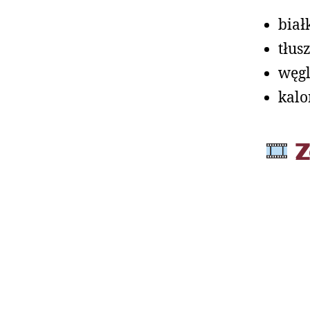
biał
tłusz
węgl
kalo
Z