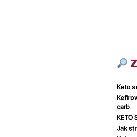
Z
Keto s
Kefiro
carb
KETO 
Jak st