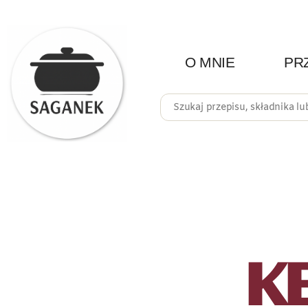
O MNIE
PR
K