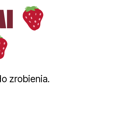
MI
o zrobienia.