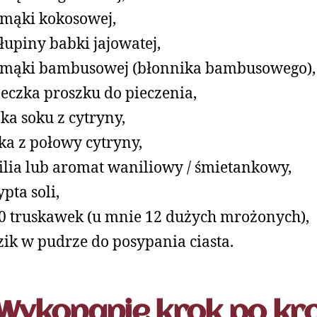
 mąki kokosowej,
 łupiny babki jajowatej,
 mąki bambusowej (błonnika bambusowego),
żeczka proszku do pieczenia,
żka soku z cytryny,
ka z połowy cytryny,
lia lub aromat waniliowy / śmietankowy,
ypta soli,
0 truskawek (u mnie 12 dużych mrożonych),
zik w pudrze do posypania ciasta.
Wykonanie krok po kr