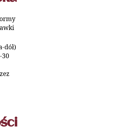
 formy
kawki
a-dół)
5-30
zez
ści