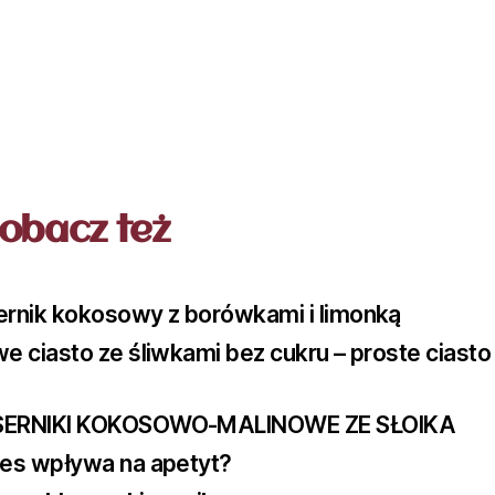
obacz też
ernik kokosowy z borówkami i limonką
we ciasto ze śliwkami bez cukru – proste ciasto
SERNIKI KOKOSOWO-MALINOWE ZE SŁOIKA
res wpływa na apetyt?