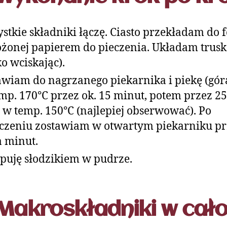
stkie składniki łączę. Ciasto przekładam do
żonej papierem do pieczenia. Układam trus
ko wciskając).
wiam do nagrzanego piekarnika i piekę (gór
mp. 170°C przez ok. 15 minut, potem przez 2
 w temp. 150°C (najlepiej obserwować). Po
czeniu zostawiam w otwartym piekarniku pr
a minut.
puję słodzikiem w pudrze.
Makroskładniki w cało