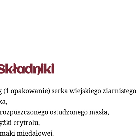
Składniki
g (1 opakowanie) serka wiejskiego ziarnistego
ka,
 rozpuszczonego ostudzonego masła,
łyżki erytrolu,
 mąki migdałowej,