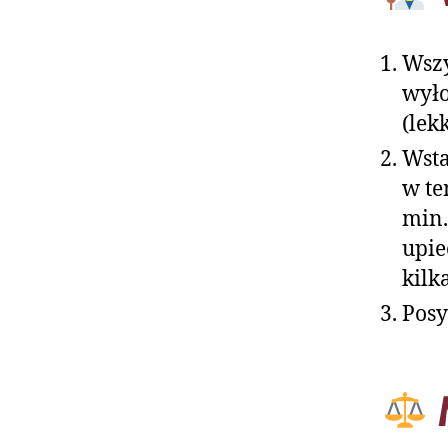
Wszy
wyło
(lek
Wsta
w te
min.
upie
kilk
Posy