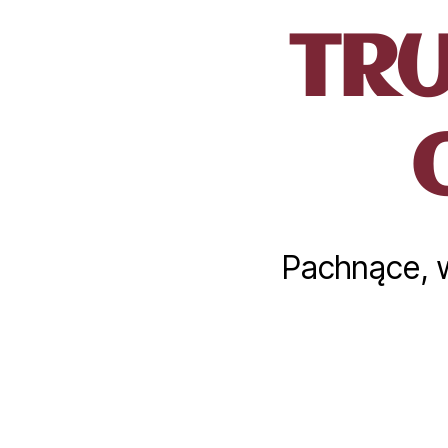
TR
Pachnące, w