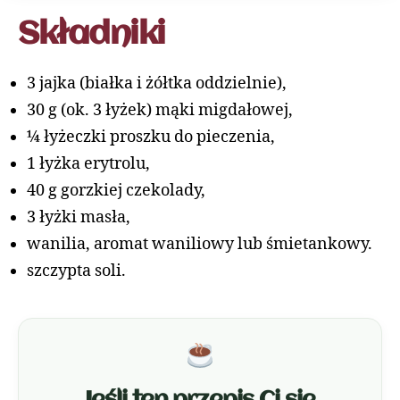
Składniki
3 jajka (białka i żółtka oddzielnie),
30 g (ok. 3 łyżek) mąki migdałowej,
¼ łyżeczki proszku do pieczenia,
1 łyżka erytrolu,
40 g gorzkiej czekolady,
3 łyżki masła,
wanilia, aromat waniliowy lub śmietankowy.
szczypta soli.
Jeśli ten przepis Ci się