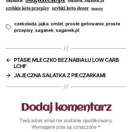
saganek
saganek. saganek.pl
szybki keto deser
szybkie keto przepisy
twaróg
czekolada
,
jajka
,
omlet
,
proste gotowanie
,
proste
przepisy
,
saganek
,
saganek.pl
←
PTASIE MLECZKO BEZ NABIAŁU LOW CARB
LCHF
→
JAJECZNA SAŁATKA Z PIECZARKAMI
Dodaj komentarz
Twój adres email nie zostanie opublikowany.
Wymagane pola są oznaczone
*