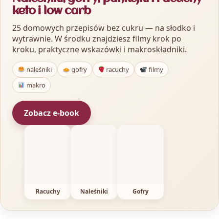
keto i low carb
25 domowych przepisów bez cukru — na słodko i
wytrawnie. W środku znajdziesz filmy krok po
kroku, praktyczne wskazówki i makroskładniki.
naleśniki
gofry
racuchy
filmy
makro
Zobacz e-book
Racuchy
Naleśniki
Gofry