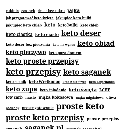
jajka
cukinia
czosnek
deser bez cukru
jak upiec keto bułki
jak przygotować keto święta
keto
jak upiec keto chleb
keto bułki
keto chleb
keto deser
keto ciastka
keto ciasto
keto obiad
keto deser bez pieczenia
keto na wynos
keto pieczywo
keto poza domem
keto proste przepisy
keto przepisy
keto saganek
keto Wielkanoc
keto sernik
keto z air fryer
keto zapiekanka
keto zupa
keto święta
keto śniadanie
LCHF
mąka kokosowa
low carb
masło
oliwa
mąka migdałowa
proste keto
proste gotowanie
podroby
proste keto przepisy
proste przepisy
saganek.pl