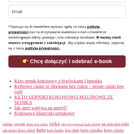
*Zapisując się do newslettera wyrażasz zgodę na naszą
politykę
prywatności
oraz na otrzymywanie wiadomości e-mail o charakterze
marketingowym (oferty, promocje i inne informacje handlowe).
W każdej chwili
możesz zrezygnować z subskrypcji.
Aby uzyskać więcej informacji, zapoznaj
się z naszą
polityką prywatności.
Chcę dołączyć i odebrać e-book
Keto sernik kokosowy z borówkami i limonką
Kefirowe ciasto ze śliwkami bez cukru – proste ciasto low
carb
KETO SERNIKI KOKOSOWO-MALINOWE ZE
SŁOIKA
Jak stres wpływa na apetyt?
Kokosowe kluseczki sernikowe
jajka
cukinia
czosnek
jak upiec keto bułki
deser bez cukru
jak przygotować keto święta
keto
keto ciastka
keto ciasto
keto bułki
jak upiec keto chleb
keto chleb