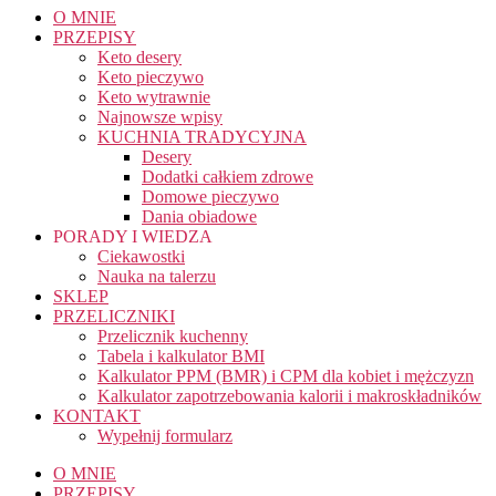
O MNIE
PRZEPISY
Keto desery
Keto pieczywo
Keto wytrawnie
Najnowsze wpisy
KUCHNIA TRADYCYJNA
Desery
Dodatki całkiem zdrowe
Domowe pieczywo
Dania obiadowe
PORADY I WIEDZA
Ciekawostki
Nauka na talerzu
SKLEP
PRZELICZNIKI
Przelicznik kuchenny
Tabela i kalkulator BMI
Kalkulator PPM (BMR) i CPM dla kobiet i mężczyzn
Kalkulator zapotrzebowania kalorii i makroskładników
KONTAKT
Wypełnij formularz
O MNIE
PRZEPISY