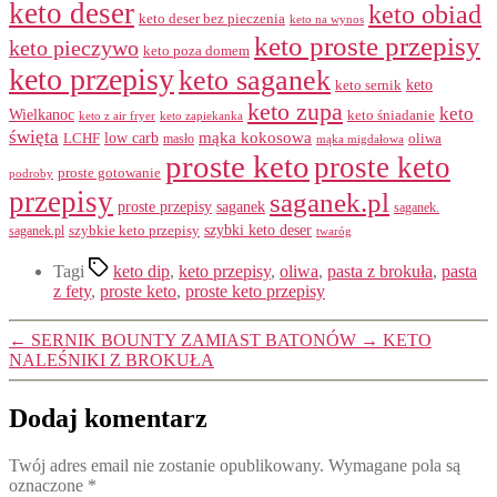
keto deser
keto obiad
keto deser bez pieczenia
keto na wynos
keto proste przepisy
keto pieczywo
keto poza domem
keto przepisy
keto saganek
keto
keto sernik
keto zupa
keto
Wielkanoc
keto śniadanie
keto z air fryer
keto zapiekanka
święta
mąka kokosowa
LCHF
low carb
masło
oliwa
mąka migdałowa
proste keto
proste keto
proste gotowanie
podroby
przepisy
saganek.pl
proste przepisy
saganek
saganek.
szybki keto deser
szybkie keto przepisy
saganek.pl
twaróg
Tagi
keto dip
,
keto przepisy
,
oliwa
,
pasta z brokuła
,
pasta
z fety
,
proste keto
,
proste keto przepisy
←
SERNIK BOUNTY ZAMIAST BATONÓW
→
KETO
NALEŚNIKI Z BROKUŁA
Dodaj komentarz
Twój adres email nie zostanie opublikowany.
Wymagane pola są
oznaczone
*