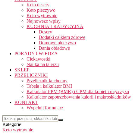
Keto desery
Keto pieczywo
Keto wytrawnie
Najnowsze wpisy
KUCHNIA TRADYCYJNA
Desery
Dodatki całkiem zdrowe
Domowe pieczywo
Dania obiadowe
PORADY I WIEDZA
Ciekawostki
Nauka na talerzu
SKLEP
PRZELICZNIKI
Przelicznik kuchenny
Tabela i kalkulator BMI
Kalkulator PPM (BMR) i CPM dla kobiet i mężczyzn
Kalkulator zapotrzebowania kalorii i makroskładników
KONTAKT
Wypełnij formularz
Kategorie
Keto wytrawnie