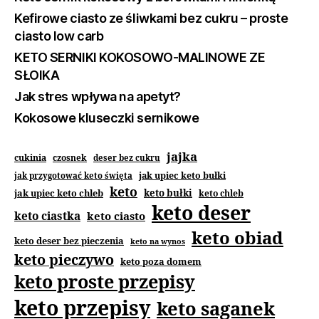
Kefirowe ciasto ze śliwkami bez cukru – proste
ciasto low carb
KETO SERNIKI KOKOSOWO-MALINOWE ZE
SŁOIKA
Jak stres wpływa na apetyt?
Kokosowe kluseczki sernikowe
jajka
cukinia
czosnek
deser bez cukru
jak upiec keto bułki
jak przygotować keto święta
keto
jak upiec keto chleb
keto bułki
keto chleb
keto deser
keto ciastka
keto ciasto
keto obiad
keto deser bez pieczenia
keto na wynos
keto pieczywo
keto poza domem
keto proste przepisy
keto przepisy
keto saganek