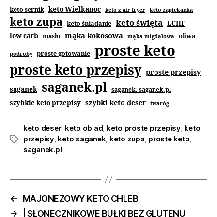
keto Wielkanoc
keto sernik
keto z air fryer
keto zapiekanka
keto zupa
keto święta
keto śniadanie
LCHF
mąka kokosowa
low carb
masło
oliwa
mąka migdałowa
proste keto
proste gotowanie
podroby
proste keto przepisy
proste przepisy
saganek.pl
saganek
saganek. saganek.pl
szybki keto deser
szybkie keto przepisy
twaróg
keto deser
,
keto obiad
,
keto proste przepisy
,
keto
przepisy
,
keto saganek
,
keto zupa
,
proste keto
,
saganek.pl
←
MAJONEZOWY KETO CHLEB
→
| SŁONECZNIKOWE BUŁKI BEZ GLUTENU