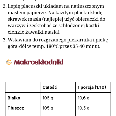
Lepię placuszki układam na natłuszczonym
masłem papierze. Na każdym placku kładę
skrawek masła (najlepiej użyć obieraczki do
warzyw i zeskrobać ze schłodzonej kostki
cienkie kawałki masła).
Wstawiam do rozgrzanego piekarnika i piekę
góra-dół w temp. 180ºC przez 35-40 minut.
Makroskładniki
Całość
1 porcja (1/10)
Białko
106 g
10,6 g
Tłuszcz
105 g
10,5 g