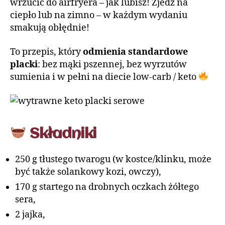
wrzucić do airfryera – jak lubisz! Zjedz na
ciepło lub na zimno – w każdym wydaniu
smakują obłędnie!
To przepis, który
odmienia standardowe
placki
: bez mąki pszennej, bez wyrzutów
sumienia i w pełni na diecie low-carb / keto
Składniki
250 g tłustego twarogu (w kostce/klinku, może
być także solankowy kozi, owczy),
170 g startego na drobnych oczkach żółtego
sera,
2 jajka,