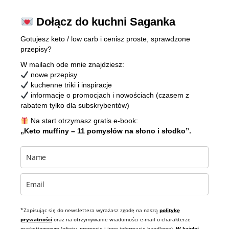
Dołącz do kuchni Saganka
Gotujesz keto / low carb i cenisz proste, sprawdzone
przepisy?
W mailach ode mnie znajdziesz:
nowe przepisy
kuchenne triki i inspiracje
informacje o promocjach i nowościach (czasem z
rabatem tylko dla subskrybentów)
Na start otrzymasz gratis e-book:
„Keto muffiny – 11 pomysłów na słono i słodko”.
*Zapisując się do newslettera wyrażasz zgodę na naszą
politykę
prywatności
oraz na otrzymywanie wiadomości e-mail o charakterze
marketingowym (oferty, promocje i inne informacje handlowe).
W każdej