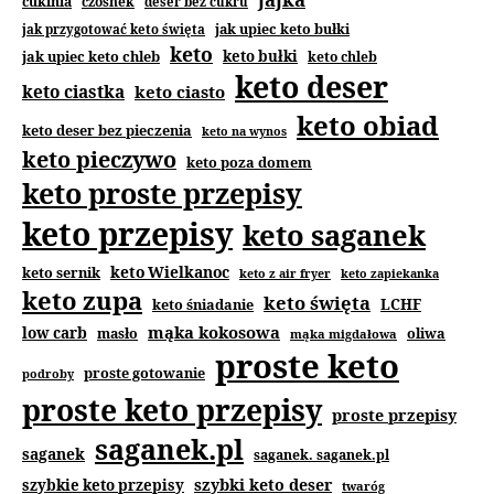
jajka
cukinia
czosnek
deser bez cukru
jak upiec keto bułki
jak przygotować keto święta
keto
jak upiec keto chleb
keto bułki
keto chleb
keto deser
keto ciastka
keto ciasto
keto obiad
keto deser bez pieczenia
keto na wynos
keto pieczywo
keto poza domem
keto proste przepisy
keto przepisy
keto saganek
keto Wielkanoc
keto sernik
keto z air fryer
keto zapiekanka
keto zupa
keto święta
keto śniadanie
LCHF
mąka kokosowa
low carb
masło
oliwa
mąka migdałowa
proste keto
proste gotowanie
podroby
proste keto przepisy
proste przepisy
saganek.pl
saganek
saganek. saganek.pl
szybki keto deser
szybkie keto przepisy
twaróg