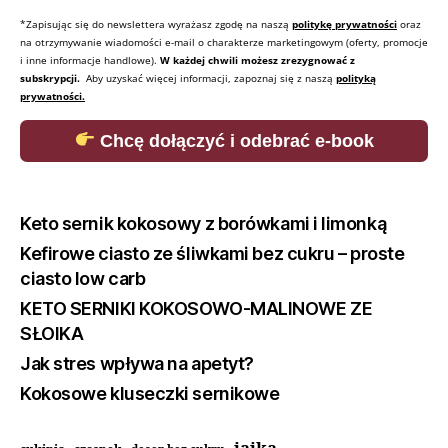
*Zapisując się do newslettera wyrażasz zgodę na naszą
politykę prywatności
oraz
na otrzymywanie wiadomości e-mail o charakterze marketingowym (oferty, promocje
i inne informacje handlowe).
W każdej chwili możesz zrezygnować z
subskrypcji.
Aby uzyskać więcej informacji, zapoznaj się z naszą
polityką
prywatności.
Chcę dołączyć i odebrać e-book
Keto sernik kokosowy z borówkami i limonką
Kefirowe ciasto ze śliwkami bez cukru – proste
ciasto low carb
KETO SERNIKI KOKOSOWO-MALINOWE ZE
SŁOIKA
Jak stres wpływa na apetyt?
Kokosowe kluseczki sernikowe