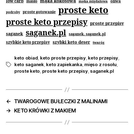
mąka kokosowa
low carb
masło
oliwa
mąka migdałowa
proste keto
proste gotowanie
podroby
proste keto przepisy
proste przepisy
saganek.pl
saganek
saganek. saganek.pl
szybki keto deser
szybkie keto przepisy
twaróg
keto obiad
,
keto proste przepisy
,
keto przepisy
,
keto saganek
,
keto zapiekanka
,
mięso z rosołu
,
proste keto
,
proste keto przepisy
,
saganek.pl
←
TWAROGOWE BUŁECZKI Z MALINAMI
→
KETO KRÓWKI Z MAKIEM