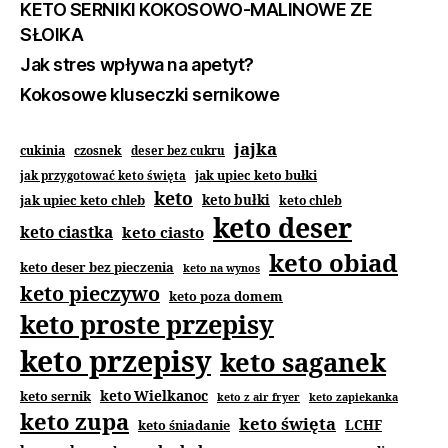
KETO SERNIKI KOKOSOWO-MALINOWE ZE
SŁOIKA
Jak stres wpływa na apetyt?
Kokosowe kluseczki sernikowe
jajka
cukinia
czosnek
deser bez cukru
jak upiec keto bułki
jak przygotować keto święta
keto
jak upiec keto chleb
keto bułki
keto chleb
keto deser
keto ciastka
keto ciasto
keto obiad
keto deser bez pieczenia
keto na wynos
keto pieczywo
keto poza domem
keto proste przepisy
keto przepisy
keto saganek
keto Wielkanoc
keto sernik
keto z air fryer
keto zapiekanka
keto zupa
keto święta
keto śniadanie
LCHF