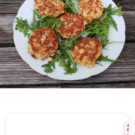
4
E
-