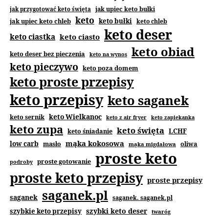
jak upiec keto bułki
jak przygotować keto święta
keto
jak upiec keto chleb
keto bułki
keto chleb
keto deser
keto ciastka
keto ciasto
keto obiad
keto deser bez pieczenia
keto na wynos
keto pieczywo
keto poza domem
keto proste przepisy
keto przepisy
keto saganek
keto Wielkanoc
keto sernik
keto z air fryer
keto zapiekanka
keto zupa
keto święta
keto śniadanie
LCHF
mąka kokosowa
low carb
masło
oliwa
mąka migdałowa
proste keto
proste gotowanie
podroby
proste keto przepisy
proste przepisy
saganek.pl
saganek
saganek. saganek.pl
szybki keto deser
szybkie keto przepisy
twaróg