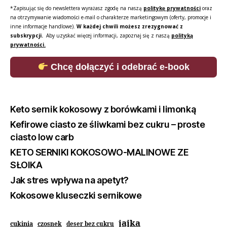
*Zapisując się do newslettera wyrażasz zgodę na naszą
politykę prywatności
oraz
na otrzymywanie wiadomości e-mail o charakterze marketingowym (oferty, promocje i
inne informacje handlowe).
W każdej chwili możesz zrezygnować z
subskrypcji.
Aby uzyskać więcej informacji, zapoznaj się z naszą
polityką
prywatności.
Chcę dołączyć i odebrać e-book
Keto sernik kokosowy z borówkami i limonką
Kefirowe ciasto ze śliwkami bez cukru – proste
ciasto low carb
KETO SERNIKI KOKOSOWO-MALINOWE ZE
SŁOIKA
Jak stres wpływa na apetyt?
Kokosowe kluseczki sernikowe
jajka
cukinia
czosnek
deser bez cukru