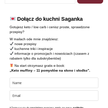
Dołącz do kuchni Saganka
Gotujesz keto / low carb i cenisz proste, sprawdzone
przepisy?
W mailach ode mnie znajdziesz:
nowe przepisy
kuchenne triki i inspiracje
informacje o promocjach i nowościach (czasem z
rabatem tylko dla subskrybentów)
Na start otrzymasz gratis e-book:
„Keto muffiny – 11 pomysłów na słono i słodko”.
*Zapisując się do newslettera wyrażasz zgodę na naszą
politykę