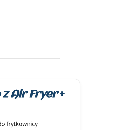
 z Air Fryer
+
do frytkownicy