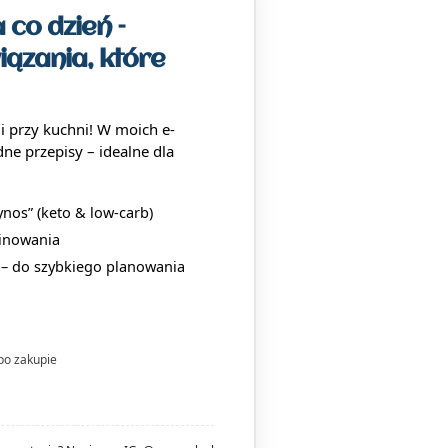
 co dzień –
iązania, które
mi przy kuchni! W moich e-
dne przepisy – idealne dla
nos” (keto & low-carb)
binowania
a – do szybkiego planowania
po zakupie