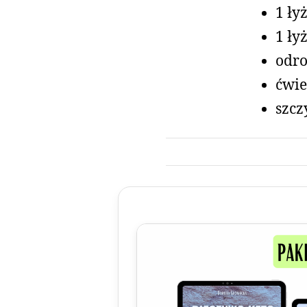
1 ły
1 ły
odro
ćwie
szcz