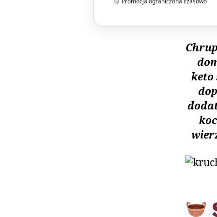
Promocja ograniczona czasowo
Chrup
dom
keto
dop
dodat
koc
wier