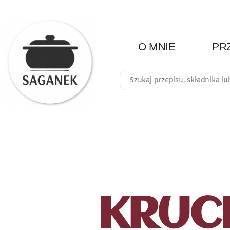
O MNIE
PR
KRUC