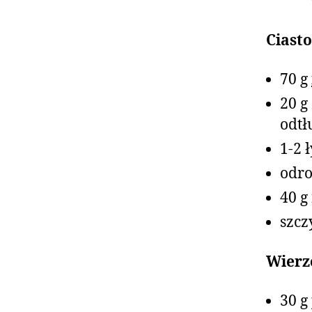
Ciasto
70 g
20 g
odtł
1-2 
odro
40 g
szcz
Wierz
30 g