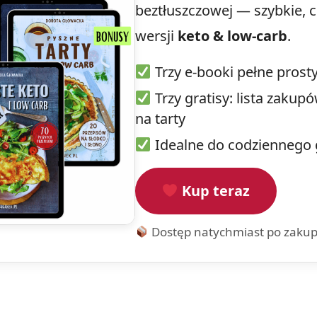
beztłuszczowej — szybkie, 
wersji
keto & low-carb
.
Trzy e-booki pełne prost
Trzy gratisy: lista zaku
na tarty
Idealne do codziennego 
Kup teraz
Dostęp natychmiast po zakup