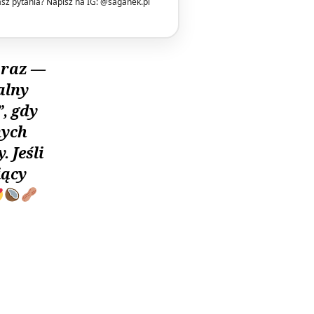
z pytania? Napisz na IG: @saganek.pl
 raz —
alny
, gdy
nych
 Jeśli
iący