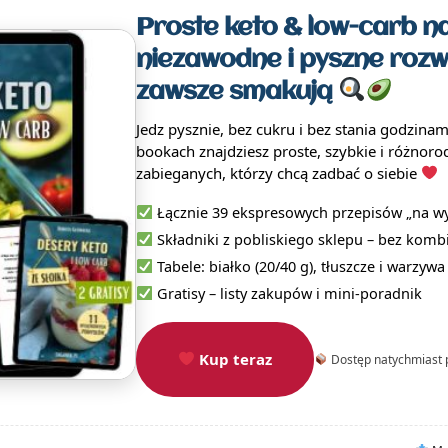
Proste keto & low-carb na
niezawodne i pyszne rozw
zawsze smakują
Jedz pysznie, bez cukru i bez stania godzina
bookach znajdziesz proste, szybkie i różnoro
zabieganych, którzy chcą zadbać o siebie
Łącznie 39 ekspresowych przepisów „na wy
Składniki z pobliskiego sklepu – bez kom
Tabele: białko (20/40 g), tłuszcze i warzyw
Gratisy – listy zakupów i mini-poradnik
Kup teraz
Dostęp natychmiast 