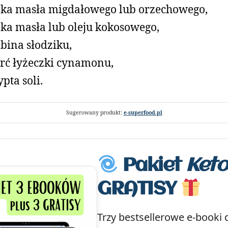
żka masła migdałowego lub orzechowego,
żka masła lub oleju kokosowego,
bina słodziku,
rć łyżeczki cynamonu,
ypta soli.
Sugerowany produkt:
e-superfood.pl
Pakiet
Keto
GRATISY
Trzy bestsellerowe e-booki 