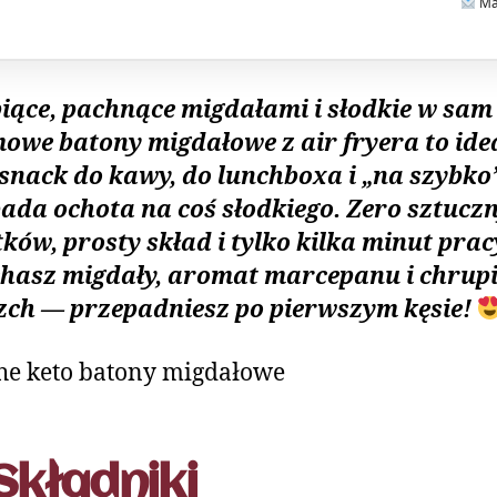
Mas
iące, pachnące migdałami i słodkie w sam
owe batony migdałowe z air fryera to ide
 snack do kawy, do lunchboxa i „na szybko”
ada ochota na coś słodkiego. Zero sztucz
ków, prosty skład i tylko kilka minut pracy.
hasz migdały, aromat marcepanu i chrup
zch — przepadniesz po pierwszym kęsie!
Składniki