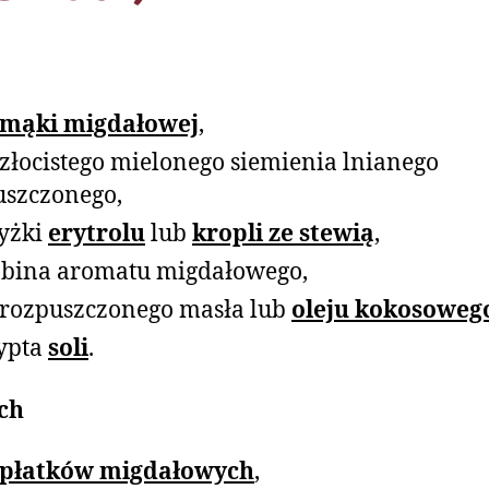
mąki migdałowej
,
 złocistego mielonego siemienia lnianego
uszczonego,
łyżki
erytrolu
lub
kropli ze stewią
,
bina aromatu migdałowego,
 rozpuszczonego masła lub
oleju kokosoweg
ypta
soli
.
ch
płatków migdałowych
,