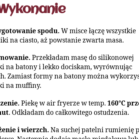
Wykonanie
ygotowanie spodu.
W misce łączę wszystkie
iki na ciasto, aż powstanie zwarta masa.
mowanie.
Przekładam masę do silikonowej
i na batony i lekko dociskam, wyrównując
h. Zamiast formy na batony można wykorzys
i na muffiny.
zenie.
Piekę w air fryerze w temp.
160°C prz
nut
. Odkładam do całkowitego ostudzenia.
żenie i wierzch.
Na suchej patelni rumienię p