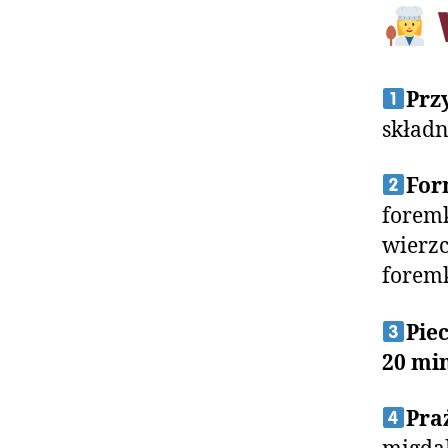
Prz
składn
For
foremk
wierzc
foremk
Piec
20 mi
Pra