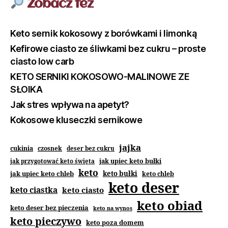
Zobacz też
Keto sernik kokosowy z borówkami i limonką
Kefirowe ciasto ze śliwkami bez cukru – proste
ciasto low carb
KETO SERNIKI KOKOSOWO-MALINOWE ZE
SŁOIKA
Jak stres wpływa na apetyt?
Kokosowe kluseczki sernikowe
jajka
cukinia
czosnek
deser bez cukru
jak upiec keto bułki
jak przygotować keto święta
keto
jak upiec keto chleb
keto bułki
keto chleb
keto deser
keto ciastka
keto ciasto
keto obiad
keto deser bez pieczenia
keto na wynos
keto pieczywo
keto poza domem