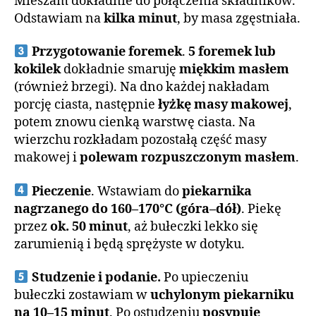
Mieszam dokładnie do połączenia składników.
Odstawiam na
kilka minut
, by masa zgęstniała.
Przygotowanie foremek
.
5 foremek lub
kokilek
dokładnie smaruję
miękkim masłem
(również brzegi). Na dno każdej nakładam
porcję ciasta, następnie
łyżkę masy makowej
,
potem znowu cienką warstwę ciasta. Na
wierzchu rozkładam pozostałą część masy
makowej i
polewam rozpuszczonym masłem
.
Pieczenie
. Wstawiam do
piekarnika
nagrzanego do 160–170°C (góra–dół)
. Piekę
przez
ok. 50 minut
, aż bułeczki lekko się
zarumienią i będą sprężyste w dotyku.
Studzenie i podanie.
Po upieczeniu
bułeczki zostawiam w
uchylonym piekarniku
na 10–15 minut
. Po ostudzeniu
posypuję