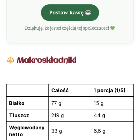
Postaw kawę
Dziękuję, że jesteś częścią tej społeczności
Makroskładniki
Całość
1 porcja (1/5)
Białko
77 g
15 g
Tłuszcz
219 g
44 g
Węglowodany
33 g
6,6 g
netto