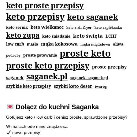
keto proste przepisy
keto przepisy
keto saganek
keto Wielkanoc
keto sernik
keto z air fryer
keto zapiekanka
keto zupa
keto święta
keto śniadanie
LCHF
mąka kokosowa
low carb
masło
oliwa
mąka migdałowa
proste keto
proste gotowanie
podroby
proste keto przepisy
proste przepisy
saganek.pl
saganek
saganek. saganek.pl
szybki keto deser
szybkie keto przepisy
twaróg
Dołącz do kuchni Saganka
Gotujesz keto / low carb i cenisz proste, sprawdzone przepisy?
W mailach ode mnie znajdziesz:
nowe przepisy