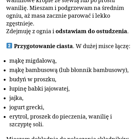
waniliowe krople ze stewią lub po prostu
wanilię. Mieszam i podgrzewam na średnim
ogniu, aż masa zacznie parować i lekko
zgęstnieje.
Zdejmuję z ognia i
odstawiam do ostudzenia
.
Przygotowanie ciasta
. W dużej misce łączę:
mąkę migdałową,
mąkę bambusową (lub błonnik bambusowy),
budyń w proszku,
łupinę babki jajowatej,
jajka,
jogurt grecki,
erytrol, proszek do pieczenia, wanilię i
szczyptę soli.