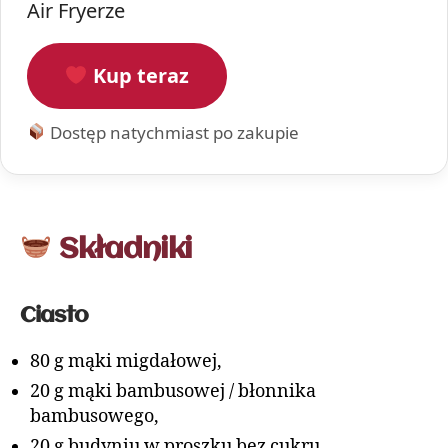
Air Fryerze
Kup teraz
Dostęp natychmiast po zakupie
Składniki
Ciasto
80 g mąki migdałowej,
20 g mąki bambusowej / błonnika
bambusowego,
20 g budyniu w proszku bez cukru