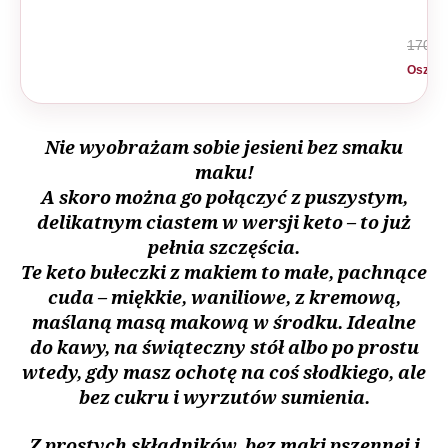
170 zł
Oszczę
Nie wyobrażam sobie jesieni bez smaku
maku!
A skoro można go połączyć z puszystym,
delikatnym ciastem w wersji keto – to już
pełnia szczęścia.
Te keto bułeczki z makiem to małe, pachnące
cuda – miękkie, waniliowe, z kremową,
maślaną masą makową w środku. Idealne
do kawy, na świąteczny stół albo po prostu
wtedy, gdy masz ochotę na coś słodkiego, ale
bez cukru i wyrzutów sumienia.
Z prostych składników, bez mąki pszennej i