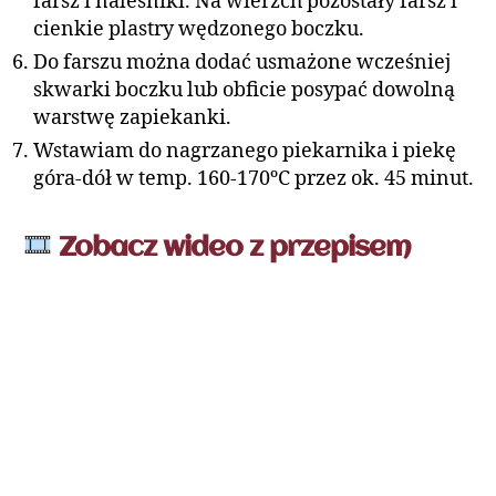
farsz i naleśniki. Na wierzch pozostały farsz i
cienkie plastry wędzonego boczku.
Do farszu można dodać usmażone wcześniej
skwarki boczku lub obficie posypać dowolną
warstwę zapiekanki.
Wstawiam do nagrzanego piekarnika i piekę
góra-dół w temp. 160-170ºC przez ok. 45 minut.
Zobacz wideo z przepisem