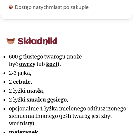
Dostęp natychmiast po zakupie
Składniki
600 g tłustego twarogu (może
być
owczy
lub
kozi),
2-3 jajka,
2
cebule,
2 łyżki
masła,
2 łyżki
smalcu gęsiego
,
opcjonalnie 1 łyżka mielonego odtłuszczonego
siemienia lnianego (jeśli twaróg jest zbyt
wodnisty),
majeranek,