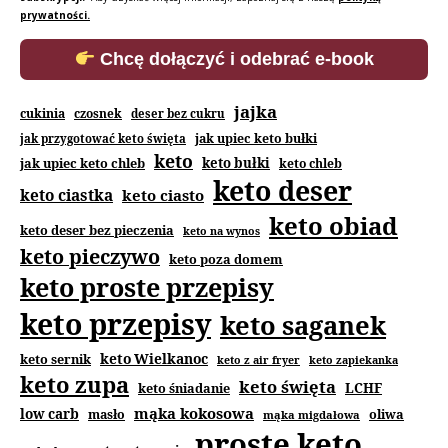
prywatności.
Chcę dołączyć i odebrać e-book
jajka
cukinia
czosnek
deser bez cukru
jak upiec keto bułki
jak przygotować keto święta
keto
jak upiec keto chleb
keto bułki
keto chleb
keto deser
keto ciastka
keto ciasto
keto obiad
keto deser bez pieczenia
keto na wynos
keto pieczywo
keto poza domem
keto proste przepisy
keto przepisy
keto saganek
keto Wielkanoc
keto sernik
keto z air fryer
keto zapiekanka
keto zupa
keto święta
keto śniadanie
LCHF
mąka kokosowa
low carb
masło
oliwa
mąka migdałowa
proste keto