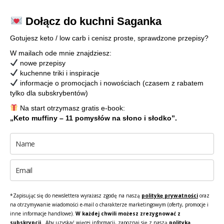
Dołącz do kuchni Saganka
Gotujesz keto / low carb i cenisz proste, sprawdzone przepisy?
W mailach ode mnie znajdziesz:
nowe przepisy
kuchenne triki i inspiracje
informacje o promocjach i nowościach (czasem z rabatem
tylko dla subskrybentów)
Na start otrzymasz gratis e-book:
„Keto muffiny – 11 pomysłów na słono i słodko”.
*Zapisując się do newslettera wyrażasz zgodę na naszą
politykę prywatności
oraz
na otrzymywanie wiadomości e-mail o charakterze marketingowym (oferty, promocje i
inne informacje handlowe).
W każdej chwili możesz zrezygnować z
subskrypcji.
Aby uzyskać więcej informacji, zapoznaj się z naszą
polityką