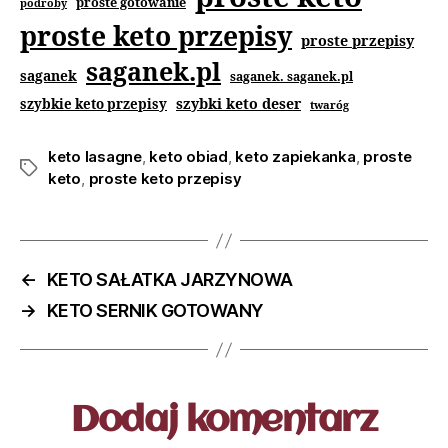
proste gotowanie
podroby
proste keto przepisy
proste przepisy
saganek.pl
saganek
saganek. saganek.pl
szybki keto deser
szybkie keto przepisy
twaróg
keto lasagne
,
keto obiad
,
keto zapiekanka
,
proste
keto
,
proste keto przepisy
←
KETO SAŁATKA JARZYNOWA
→
KETO SERNIK GOTOWANY
Dodaj komentarz