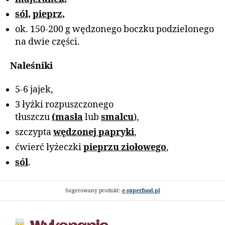
sól,
pieprz,
ok. 150-200 g wędzonego boczku podzielonego
na dwie części.
Naleśniki
5-6 jajek,
3 łyżki rozpuszczonego
tłuszczu
(masła
lub
smalcu
),
szczypta
wędzonej papryki
,
ćwierć łyżeczki
pieprzu ziołowego
,
sól
.
Sugerowany produkt:
e-superfood.pl