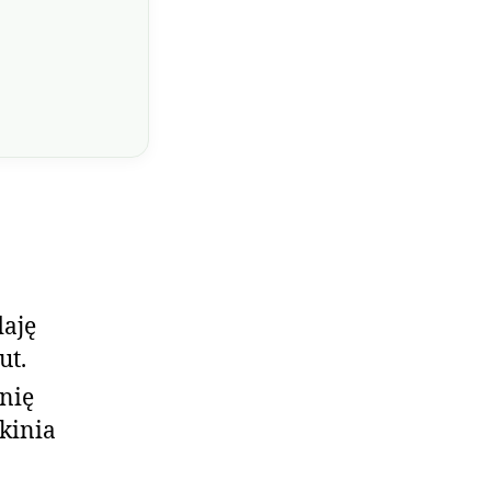
daję
ut.
inię
kinia