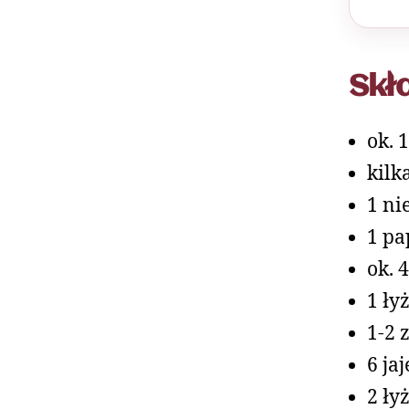
Skł
ok. 
kilk
1 ni
1 pa
ok. 
1 ły
1-2 
6 ja
2 ły