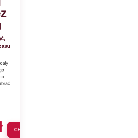
j
ez
u
ć,
czasu
 cały
go
co
abrać
ł
CHCĘ TEN PAKIET →