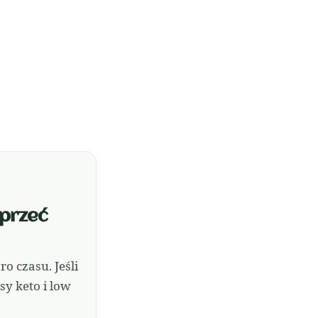
sprzeć
 czasu. Jeśli
y keto i low