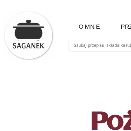
O MNIE
PR
Poż