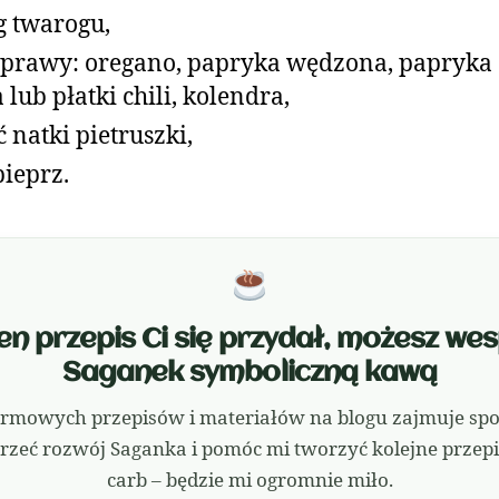
g twarogu,
prawy: oregano, papryka wędzona, papryka
a lub płatki chili, kolendra,
ć natki pietruszki,
 pieprz.
 ten przepis Ci się przydał, możesz we
Saganek symboliczną kawą
rmowych przepisów i materiałów na blogu zajmuje sporo
rzeć rozwój Saganka i pomóc mi tworzyć kolejne przepis
carb – będzie mi ogromnie miło.