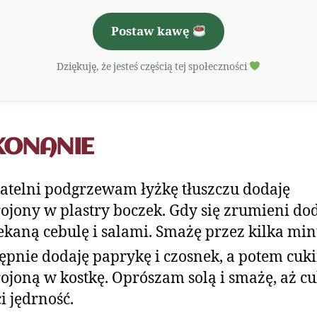
Postaw kawę
Dziękuję, że jesteś częścią tej społeczności
KONANIE
atelni podgrzewam łyżkę tłuszczu dodaję
ojony w plastry boczek. Gdy się zrumieni do
ekaną cebulę i salami. Smażę przez kilka min
ępnie dodaję paprykę i czosnek, a potem cuk
ojoną w kostkę. Oprószam solą i smażę, aż cu
ci jędrność.