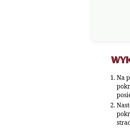
WY
Na p
pokr
posi
Nast
pokr
stra