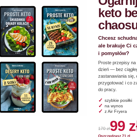
Ogarni
keto b
chaos
Chcesz schudną
ale brakuje Ci 
i pomysłów?
Proste przepisy na
dzień — bez ciągłe
zastanawiania się, 
przygotować i co z
do pracy.
szybkie posiłki
na wynos
z Air Fryera
99 z
170 zł
Oszczędzasz 71 zł