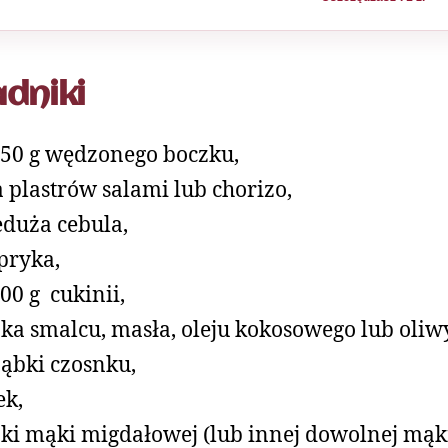
adniki
150 g wędzonego boczku,
a plastrów salami lub chorizo,
eduża cebula,
pryka,
400 g cukinii,
żka smalcu, masła, oleju kokosowego lub oliw
ząbki czosnku,
jek,
żki mąki migdałowej (lub innej dowolnej mąk