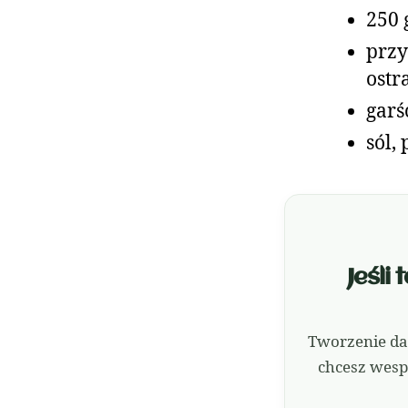
250 
przy
ostr
garś
sól,
Jeśli
Tworzenie da
chcesz wesp