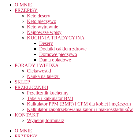
O MNIE
PRZEPISY
Keto desery
Keto pieczywo
Keto wytrawnie
Najnowsze wpisy
KUCHNIA TRADYCYJNA
Desery
Dodatki całkiem zdrowe
Domowe pieczywo
Dania obiadowe
PORADY I WIEDZA
Ciekawostki
Nauka na talerzu
SKLEP
PRZELICZNIKI
Przelicznik kuchenny
Tabela i kalkulator BMI
Kalkulator PPM (BMR) i CPM dla kobiet i mężczyzn
Kalkulator zapotrzebowania kalorii i makroskładników
KONTAKT
Wypełnij formularz
O MNIE
PRZEPISY