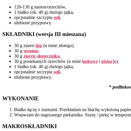
120-130 g nasion/orzechów,
1 białko (ok. 40 g) dużego jajka,
opcjonalnie szczypta
soli
,
ulubione przyprawy.
SKŁADNIKI (wersja III mieszana)
30 g ziaren
lnu
(u mnie złotego),
30 g
sezamu,
30 g
ziaren słonecznika
,
30 g posiekanych orzechów (u mnie
laskowe
i
pistacje
),
1 białko (ok. 40 g) dużego jajka,
opcjonalnie szczypta
soli
,
ulubione przyprawy.
*
podlinko
WYKONANIE
Białko łączę z ziarnami. Przekładam na blachę wyłożoną papi
Wstawiam do nagrzanego piekarnika. Suszę / piekę w temperatu
MAKROSKŁADNIKI