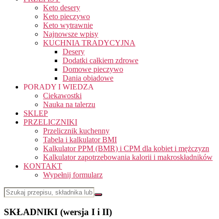
Keto desery
Keto pieczywo
Keto wytrawnie
Najnowsze wpisy
KUCHNIA TRADYCYJNA
Desery
Dodatki całkiem zdrowe
Domowe pieczywo
Dania obiadowe
PORADY I WIEDZA
Ciekawostki
Nauka na talerzu
SKLEP
PRZELICZNIKI
Przelicznik kuchenny
Tabela i kalkulator BMI
Kalkulator PPM (BMR) i CPM dla kobiet i mężczyzn
Kalkulator zapotrzebowania kalorii i makroskładników
KONTAKT
Wypełnij formularz
SKŁADNIKI (wersja I i II)