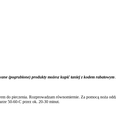
wane (pogrubione) produkty możesz kupić taniej z kodem rabato
erem do pieczenia. Rozprowadzam równomiernie. Za pomocą noża oddzi
rze 50-60𝇈C przez ok. 20-30 minut.