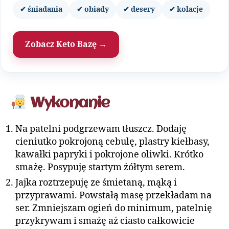
✔ śniadania
✔ obiady
✔ desery
✔ kolacje
Zobacz Keto Bazę →
Wykonanie
Na patelni podgrzewam tłuszcz. Dodaję
cieniutko pokrojoną cebulę, plastry kiełbasy,
kawałki papryki i pokrojone oliwki. Krótko
smażę. Posypuję startym żółtym serem.
Jajka roztrzepuję ze śmietaną, mąką i
przyprawami. Powstałą masę przekładam na
ser. Zmniejszam ogień do minimum, patelnię
przykrywam i smażę aż ciasto całkowicie