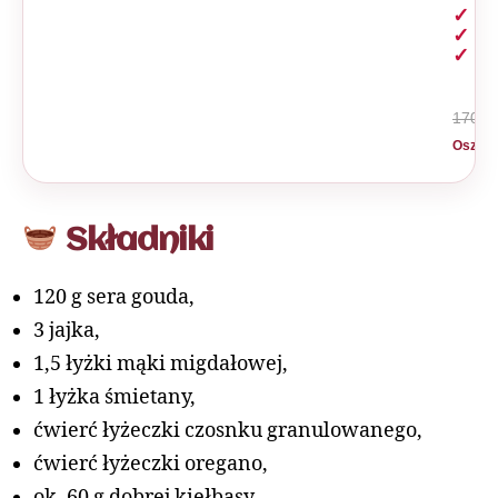
szy
na
z A
170 zł
Oszczę
Składniki
120 g sera gouda,
3 jajka,
1,5 łyżki mąki migdałowej,
1 łyżka śmietany,
ćwierć łyżeczki czosnku granulowanego,
ćwierć łyżeczki oregano,
ok. 60 g dobrej kiełbasy,