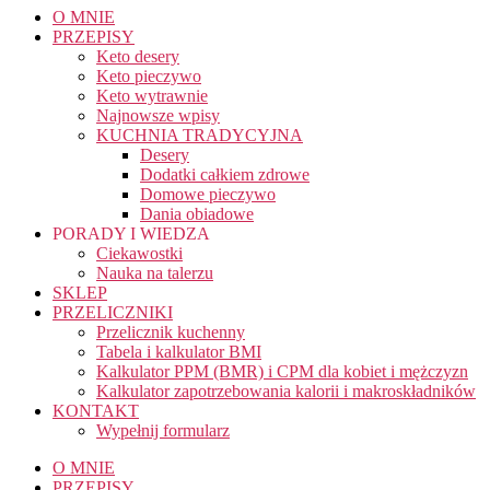
O MNIE
PRZEPISY
Keto desery
Keto pieczywo
Keto wytrawnie
Najnowsze wpisy
KUCHNIA TRADYCYJNA
Desery
Dodatki całkiem zdrowe
Domowe pieczywo
Dania obiadowe
PORADY I WIEDZA
Ciekawostki
Nauka na talerzu
SKLEP
PRZELICZNIKI
Przelicznik kuchenny
Tabela i kalkulator BMI
Kalkulator PPM (BMR) i CPM dla kobiet i mężczyzn
Kalkulator zapotrzebowania kalorii i makroskładników
KONTAKT
Wypełnij formularz
O MNIE
PRZEPISY