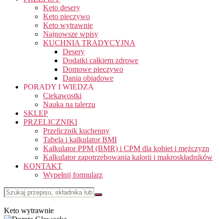
Keto desery
Keto pieczywo
Keto wytrawnie
Najnowsze wpisy
KUCHNIA TRADYCYJNA
Desery
Dodatki całkiem zdrowe
Domowe pieczywo
Dania obiadowe
PORADY I WIEDZA
Ciekawostki
Nauka na talerzu
SKLEP
PRZELICZNIKI
Przelicznik kuchenny
Tabela i kalkulator BMI
Kalkulator PPM (BMR) i CPM dla kobiet i mężczyzn
Kalkulator zapotrzebowania kalorii i makroskładników
KONTAKT
Wypełnij formularz
Keto wytrawnie