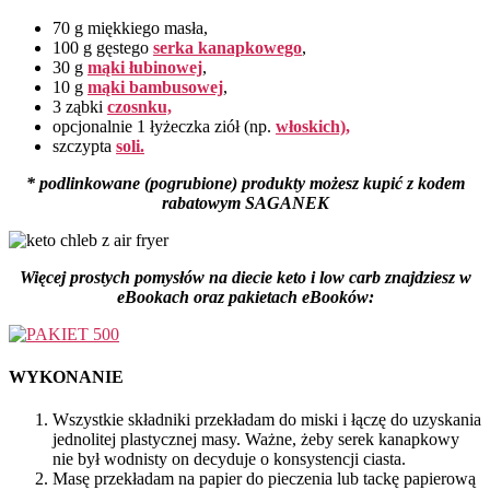
70 g miękkiego masła,
100 g gęstego
serka kanapkowego
,
30 g
mąki łubinowej
,
10 g
mąki bambusowej
,
3 ząbki
czosnku,
opcjonalnie 1 łyżeczka ziół (np.
włoskich),
szczypta
soli.
* podlinkowane (pogrubione) produkty możesz kupić z kodem
rabatowym SAGANEK
Więcej prostych pomysłów na diecie keto i low carb znajdziesz
w
eBookach oraz pakietach eBooków:
WYKONANIE
Wszystkie składniki przekładam do miski i łączę do uzyskania
jednolitej plastycznej masy. Ważne, żeby serek kanapkowy
nie był wodnisty on decyduje o konsystencji ciasta.
Masę przekładam na papier do pieczenia lub tackę papierową