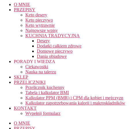
O MNIE
PRZEPISY
Keto desery
Keto pieczywo
Keto wytrawnie
Najnowsze wpisy
KUCHNIA TRADYCYJNA
Desery
Dodatki całkiem zdrowe
Domowe pieczywo
Dania obiadowe
PORADY I WIEDZA
Ciekawostki
Nauka na talerzu
SKLEP
PRZELICZNIKI
Przelicznik kuchenny
Tabela i kalkulator BMI
Kalkulator PPM (BMR) i CPM dla kobiet i mężczyzn
Kalkulator zapotrzebowania kalorii i makroskładników
KONTAKT
Wypełnij formularz
O MNIE
PRZEPISY