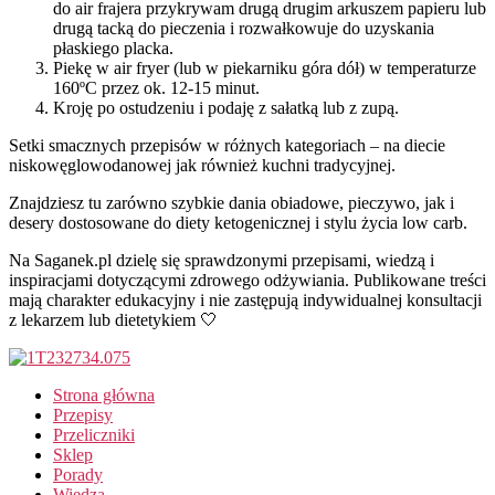
do air frajera przykrywam drugą drugim arkuszem papieru lub
drugą tacką do pieczenia i rozwałkowuje do uzyskania
płaskiego placka.
Piekę w air fryer (lub w piekarniku góra dół) w temperaturze
160ºC przez ok. 12-15 minut.
Kroję po ostudzeniu i podaję z sałatką lub z zupą.
Setki smacznych przepisów w różnych kategoriach – na diecie
niskowęglowodanowej jak również kuchni tradycyjnej.
Znajdziesz tu zarówno szybkie dania obiadowe, pieczywo, jak i
desery dostosowane do diety ketogenicznej i stylu życia low carb.
Na Saganek.pl dzielę się sprawdzonymi przepisami, wiedzą i
inspiracjami dotyczącymi zdrowego odżywiania. Publikowane treści
mają charakter edukacyjny i nie zastępują indywidualnej konsultacji
z lekarzem lub dietetykiem 🤍
Strona główna
Przepisy
Przeliczniki
Sklep
Porady
Wiedza