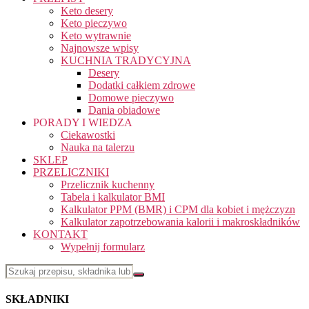
Keto desery
Keto pieczywo
Keto wytrawnie
Najnowsze wpisy
KUCHNIA TRADYCYJNA
Desery
Dodatki całkiem zdrowe
Domowe pieczywo
Dania obiadowe
PORADY I WIEDZA
Ciekawostki
Nauka na talerzu
SKLEP
PRZELICZNIKI
Przelicznik kuchenny
Tabela i kalkulator BMI
Kalkulator PPM (BMR) i CPM dla kobiet i mężczyzn
Kalkulator zapotrzebowania kalorii i makroskładników
KONTAKT
Wypełnij formularz
SKŁADNIKI