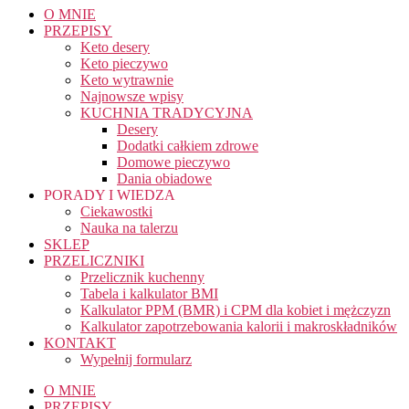
O MNIE
PRZEPISY
Keto desery
Keto pieczywo
Keto wytrawnie
Najnowsze wpisy
KUCHNIA TRADYCYJNA
Desery
Dodatki całkiem zdrowe
Domowe pieczywo
Dania obiadowe
PORADY I WIEDZA
Ciekawostki
Nauka na talerzu
SKLEP
PRZELICZNIKI
Przelicznik kuchenny
Tabela i kalkulator BMI
Kalkulator PPM (BMR) i CPM dla kobiet i mężczyzn
Kalkulator zapotrzebowania kalorii i makroskładników
KONTAKT
Wypełnij formularz
O MNIE
PRZEPISY