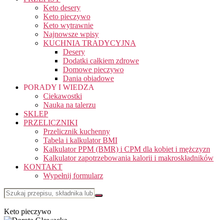
Keto desery
Keto pieczywo
Keto wytrawnie
Najnowsze wpisy
KUCHNIA TRADYCYJNA
Desery
Dodatki całkiem zdrowe
Domowe pieczywo
Dania obiadowe
PORADY I WIEDZA
Ciekawostki
Nauka na talerzu
SKLEP
PRZELICZNIKI
Przelicznik kuchenny
Tabela i kalkulator BMI
Kalkulator PPM (BMR) i CPM dla kobiet i mężczyzn
Kalkulator zapotrzebowania kalorii i makroskładników
KONTAKT
Wypełnij formularz
Keto pieczywo