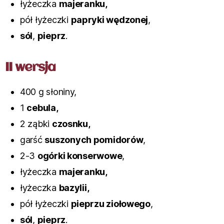
łyżeczka
majeranku,
pół łyżeczki
papryki wędzonej
,
sól
,
pieprz
.
II wersja
400 g słoniny,
1
cebula,
2 ząbki
czosnku,
garść
suszonych pomidorów
,
2-3
ogórki konserwowe
,
łyżeczka
majeranku,
łyżeczka
bazylii,
pół łyżeczki
pieprzu ziołowego
,
sól
,
pieprz
.