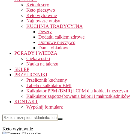
Keto desery
Keto pieczywo
Keto wytrawnie
Najnowsze wpisy
KUCHNIA TRADYCYJNA
Desery
Dodatki całkiem zdrowe
Domowe pieczywo
Dania obiadowe
PORADY I WIEDZA
Ciekawostki
Nauka na talerzu
SKLEP
PRZELICZNIKI
Przelicznik kuchenny
Tabela i kalkulator BMI
Kalkulator PPM (BMR) i CPM dla kobiet i mężczyzn
Kalkulator zapotrzebowania kalorii i makroskładników
KONTAKT
Wypełnij formularz
Keto wytrawnie