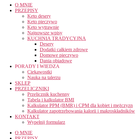
O MNIE
PRZEPISY
Keto desery
Keto pieczywo
Keto wytrawnie
Najnowsze wpisy
KUCHNIA TRADYCYJNA
Desery
Dodatki całkiem zdrowe
Domowe pieczywo
Dania obiadowe
PORADY I WIEDZA
Ciekawostki
Nauka na talerzu
SKLEP
PRZELICZNIKI
Przelicznik kuchenny
Tabela i kalkulator BMI
Kalkulator PPM (BMR) i CPM dla kobiet i mężczyzn
Kalkulator zapotrzebowania kalorii i makroskładników
KONTAKT
Wypełnij formularz
O MNIE
PRZEPISY