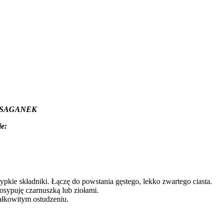
wym SAGANEK
ie:
sypkie składniki. Łączę do powstania gęstego, lekko zwartego ciasta.
osypuję czarnuszką lub ziołami.
ałkowitym ostudzeniu.