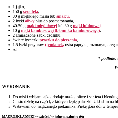
1 jajko,
150 g
sera feta
,
30 g miękkiego masła lub
smalcu,
2 łyżki
oliwy
plus do posmarowania,
40-50 g
mąki migdałowej
lub 30 g
mąki łubinowej
,
10 g
mąki bambusowej (błonnika bambusowego)
,
2 zmiażdżone ząbki czosnku,
ćwierć łyżeczki
proszku do pieczenia
,
1,5 łyżki przypraw
(tymianek,
ostra papryka, rozmaryn, orega
sól.
*
podlinko
Wi
WYKONANIE
Do miski wbijam jajko, dodaję masło, oliwę i ser feta i blendu
Ciasto dzielę na części, z których lepię paluszki. Układam na
Wstawiam do nagrzanego piekarnika. Piekę góra dół w tempera
MAKROSKŁADNIKI w całości / w jednym paluchu (9):