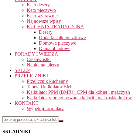
Keto desery
Keto pieczywo
Keto wytrawnie
Najnowsze wpisy
KUCHNIA TRADYCYJNA
Desery
Dodatki całkiem zdrowe
Domowe pieczywo
Dania obiadowe
PORADY I WIEDZA
Ciekawostki
Nauka na talerzu
SKLEP
PRZELICZNIKI
Przelicznik kuchenny
Tabela i kalkulator BMI
Kalkulator PPM (BMR) i CPM dla kobiet i mężczyzn
Kalkulator zapotrzebowania kalorii i makroskładników
KONTAKT
Wypełnij formularz
SKŁADNIKI