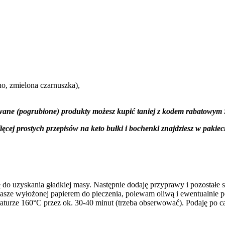
no, zmielona czarnuszka),
wane (pogrubione) produkty możesz kupić taniej z kodem rabato
ęcej prostych przepisów na keto bułki i bochenki znajdziesz w pakiec
ję do uzyskania gładkiej masy. Następnie dodaję przyprawy i pozostałe 
 blasze wyłożonej papierem do pieczenia, polewam oliwą i ewentualnie p
turze 160°C przez ok. 30-40 minut (trzeba obserwować). Podaję po c