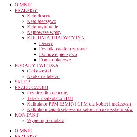
O MNIE
PRZEPISY
Keto desery
Keto pieczywo
Keto wytrawnie
Najnowsze wpisy
KUCHNIA TRADYCYJNA
Desery
Dodatki całkiem zdrowe
Domowe pieczywo
Dania obiadowe
PORADY I WIEDZA
Ciekawostki
Nauka na talerzu
SKLEP
PRZELICZNIKI
Przelicznik kuchenny
Tabela i kalkulator BMI
Kalkulator PPM (BMR) i CPM dla kobiet i mężczyzn
Kalkulator zapotrzebowania kalorii i makroskładników
KONTAKT
Wypełnij formularz
O MNIE
PRZEPISY