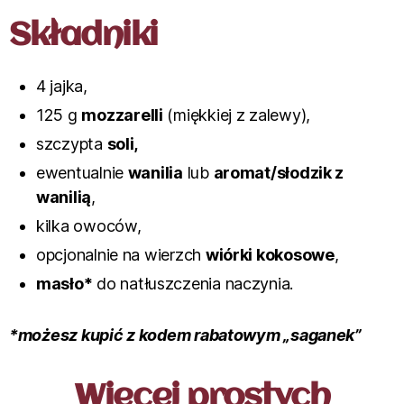
Składniki
4 jajka,
125 g
mozzarelli
(miękkiej z zalewy),
szczypta
soli,
ewentualnie
wanilia
lub
aromat/słodzik z
wanilią
,
kilka owoców,
opcjonalnie na wierzch
wiórki kokosowe
,
masło*
do natłuszczenia naczynia.
*możesz kupić z kodem rabatowym „saganek”
Więcej prostych