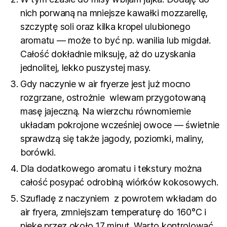
nich porwaną na mniejsze kawałki mozzarellę,
szczyptę soli oraz kilka kropel ulubionego
aromatu — może to być np. wanilia lub migdał.
Całość dokładnie miksuję, aż do uzyskania
jednolitej, lekko puszystej masy.
Gdy naczynie w air fryerze jest już mocno
rozgrzane, ostrożnie wlewam przygotowaną
masę jajeczną. Na wierzchu równomiernie
układam pokrojone wcześniej owoce — świetnie
sprawdzą się także jagody, poziomki, maliny,
borówki.
Dla dodatkowego aromatu i tekstury można
całość posypać odrobiną wiórków kokosowych.
Szufladę z naczyniem z powrotem wkładam do
air fryera, zmniejszam temperaturę do 160°C i
piekę przez około 17 minut. Warto kontrolować