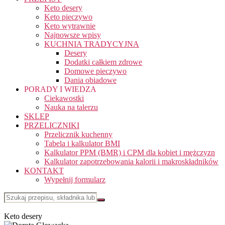
Keto desery
Keto pieczywo
Keto wytrawnie
Najnowsze wpisy
KUCHNIA TRADYCYJNA
Desery
Dodatki całkiem zdrowe
Domowe pieczywo
Dania obiadowe
PORADY I WIEDZA
Ciekawostki
Nauka na talerzu
SKLEP
PRZELICZNIKI
Przelicznik kuchenny
Tabela i kalkulator BMI
Kalkulator PPM (BMR) i CPM dla kobiet i mężczyzn
Kalkulator zapotrzebowania kalorii i makroskładników
KONTAKT
Wypełnij formularz
Keto desery