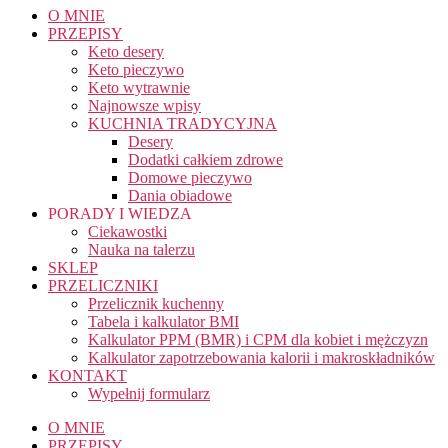
O MNIE
PRZEPISY
Keto desery
Keto pieczywo
Keto wytrawnie
Najnowsze wpisy
KUCHNIA TRADYCYJNA
Desery
Dodatki całkiem zdrowe
Domowe pieczywo
Dania obiadowe
PORADY I WIEDZA
Ciekawostki
Nauka na talerzu
SKLEP
PRZELICZNIKI
Przelicznik kuchenny
Tabela i kalkulator BMI
Kalkulator PPM (BMR) i CPM dla kobiet i mężczyzn
Kalkulator zapotrzebowania kalorii i makroskładników
KONTAKT
Wypełnij formularz
O MNIE
PRZEPISY