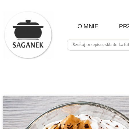
O MNIE
PR