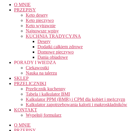
O MNIE
PRZEPISY
Keto desery
Keto pieczywo
Keto wytrawnie
Najnowsze wpisy
KUCHNIA TRADYCYJNA
Desery
Dodatki całkiem zdrowe
Domowe pieczywo
Dania obiadowe
PORADY I WIEDZA
Ciekawostki
Nauka na talerzu
SKLEP
PRZELICZNIKI
Przelicznik kuchenny
Tabela i kalkulator BMI
Kalkulator PPM (BMR) i CPM dla kobiet i mężczyzn
Kalkulator zapotrzebowania kalorii i makroskładników
KONTAKT
Wypełnij formularz
O MNIE
PRZEPISY