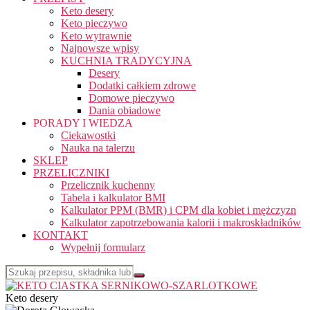
Keto desery
Keto pieczywo
Keto wytrawnie
Najnowsze wpisy
KUCHNIA TRADYCYJNA
Desery
Dodatki całkiem zdrowe
Domowe pieczywo
Dania obiadowe
PORADY I WIEDZA
Ciekawostki
Nauka na talerzu
SKLEP
PRZELICZNIKI
Przelicznik kuchenny
Tabela i kalkulator BMI
Kalkulator PPM (BMR) i CPM dla kobiet i mężczyzn
Kalkulator zapotrzebowania kalorii i makroskładników
KONTAKT
Wypełnij formularz
Keto desery