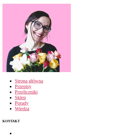
Strona główna
Przepisy
Przeliczniki
Sklep
Porady
Wiedza
KONTAKT