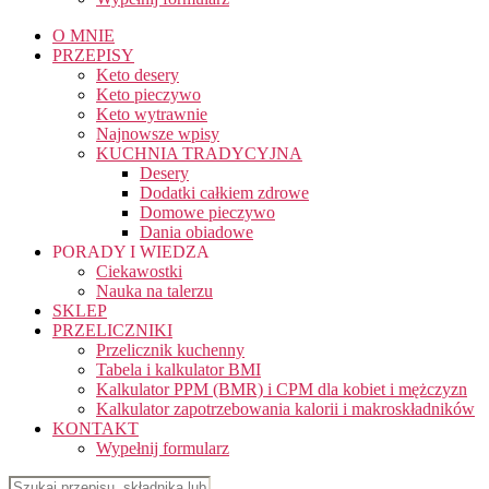
O MNIE
PRZEPISY
Keto desery
Keto pieczywo
Keto wytrawnie
Najnowsze wpisy
KUCHNIA TRADYCYJNA
Desery
Dodatki całkiem zdrowe
Domowe pieczywo
Dania obiadowe
PORADY I WIEDZA
Ciekawostki
Nauka na talerzu
SKLEP
PRZELICZNIKI
Przelicznik kuchenny
Tabela i kalkulator BMI
Kalkulator PPM (BMR) i CPM dla kobiet i mężczyzn
Kalkulator zapotrzebowania kalorii i makroskładników
KONTAKT
Wypełnij formularz