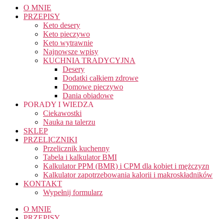
O MNIE
PRZEPISY
Keto desery
Keto pieczywo
Keto wytrawnie
Najnowsze wpisy
KUCHNIA TRADYCYJNA
Desery
Dodatki całkiem zdrowe
Domowe pieczywo
Dania obiadowe
PORADY I WIEDZA
Ciekawostki
Nauka na talerzu
SKLEP
PRZELICZNIKI
Przelicznik kuchenny
Tabela i kalkulator BMI
Kalkulator PPM (BMR) i CPM dla kobiet i mężczyzn
Kalkulator zapotrzebowania kalorii i makroskładników
KONTAKT
Wypełnij formularz
O MNIE
PRZEPISY