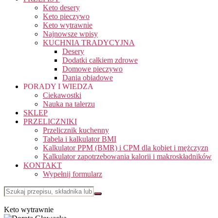
Keto desery
Keto pieczywo
Keto wytrawnie
Najnowsze wpisy
KUCHNIA TRADYCYJNA
Desery
Dodatki całkiem zdrowe
Domowe pieczywo
Dania obiadowe
PORADY I WIEDZA
Ciekawostki
Nauka na talerzu
SKLEP
PRZELICZNIKI
Przelicznik kuchenny
Tabela i kalkulator BMI
Kalkulator PPM (BMR) i CPM dla kobiet i mężczyzn
Kalkulator zapotrzebowania kalorii i makroskładników
KONTAKT
Wypełnij formularz
Keto wytrawnie