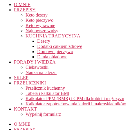
O MNIE
PRZEPISY
Keto desery
Keto pieczywo
Keto wytrawnie
Najnowsze wpisy
KUCHNIA TRADYCYJNA
Desery
Dodatki całkiem zdrowe
Domowe pieczywo
Dania obiadowe
PORADY I WIEDZA
Ciekawostki
Nauka na talerzu
SKLEP
PRZELICZNIKI
Przelicznik kuchenny
Tabela i kalkulator BMI
Kalkulator PPM (BMR) i CPM dla kobiet i mężczyzn
Kalkulator zapotrzebowania kalorii i makroskładników
KONTAKT
Wypełnij formularz
O MNIE
PRZEPISY