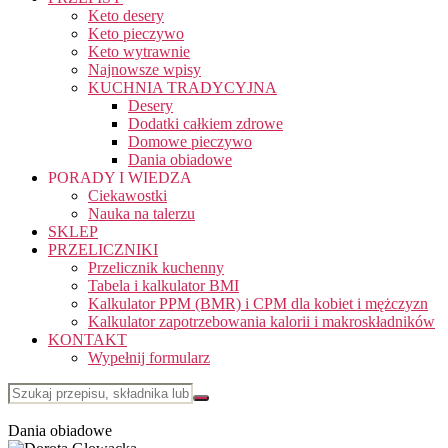
Keto desery
Keto pieczywo
Keto wytrawnie
Najnowsze wpisy
KUCHNIA TRADYCYJNA
Desery
Dodatki całkiem zdrowe
Domowe pieczywo
Dania obiadowe
PORADY I WIEDZA
Ciekawostki
Nauka na talerzu
SKLEP
PRZELICZNIKI
Przelicznik kuchenny
Tabela i kalkulator BMI
Kalkulator PPM (BMR) i CPM dla kobiet i mężczyzn
Kalkulator zapotrzebowania kalorii i makroskładników
KONTAKT
Wypełnij formularz
Dania obiadowe