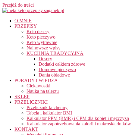
Przejdź do treści
O MNIE
PRZEPISY
Keto desery
Keto pieczywo
Keto wytrawnie
Najnowsze wpisy
KUCHNIA TRADYCYJNA
Desery
Dodatki całkiem zdrowe
Domowe pieczywo
Dania obiadowe
PORADY I WIEDZA
Ciekawostki
Nauka na talerzu
SKLEP
PRZELICZNIKI
Przelicznik kuchenny
Tabela i kalkulator BMI
Kalkulator PPM (BMR) i CPM dla kobiet i mężczyzn
Kalkulator zapotrzebowania kalorii i makroskładników
KONTAKT
Wypełnij formularz