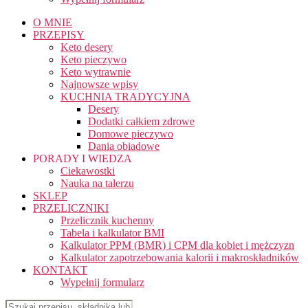
O MNIE
PRZEPISY
Keto desery
Keto pieczywo
Keto wytrawnie
Najnowsze wpisy
KUCHNIA TRADYCYJNA
Desery
Dodatki całkiem zdrowe
Domowe pieczywo
Dania obiadowe
PORADY I WIEDZA
Ciekawostki
Nauka na talerzu
SKLEP
PRZELICZNIKI
Przelicznik kuchenny
Tabela i kalkulator BMI
Kalkulator PPM (BMR) i CPM dla kobiet i mężczyzn
Kalkulator zapotrzebowania kalorii i makroskładników
KONTAKT
Wypełnij formularz