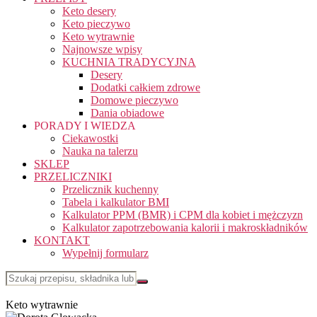
Keto desery
Keto pieczywo
Keto wytrawnie
Najnowsze wpisy
KUCHNIA TRADYCYJNA
Desery
Dodatki całkiem zdrowe
Domowe pieczywo
Dania obiadowe
PORADY I WIEDZA
Ciekawostki
Nauka na talerzu
SKLEP
PRZELICZNIKI
Przelicznik kuchenny
Tabela i kalkulator BMI
Kalkulator PPM (BMR) i CPM dla kobiet i mężczyzn
Kalkulator zapotrzebowania kalorii i makroskładników
KONTAKT
Wypełnij formularz
Keto wytrawnie