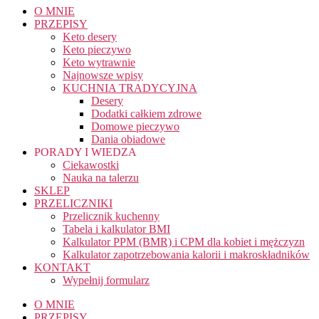
O MNIE
PRZEPISY
Keto desery
Keto pieczywo
Keto wytrawnie
Najnowsze wpisy
KUCHNIA TRADYCYJNA
Desery
Dodatki całkiem zdrowe
Domowe pieczywo
Dania obiadowe
PORADY I WIEDZA
Ciekawostki
Nauka na talerzu
SKLEP
PRZELICZNIKI
Przelicznik kuchenny
Tabela i kalkulator BMI
Kalkulator PPM (BMR) i CPM dla kobiet i mężczyzn
Kalkulator zapotrzebowania kalorii i makroskładników
KONTAKT
Wypełnij formularz
O MNIE
PRZEPISY