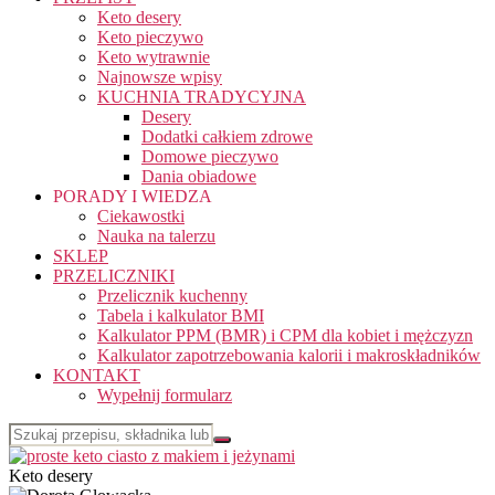
Keto desery
Keto pieczywo
Keto wytrawnie
Najnowsze wpisy
KUCHNIA TRADYCYJNA
Desery
Dodatki całkiem zdrowe
Domowe pieczywo
Dania obiadowe
PORADY I WIEDZA
Ciekawostki
Nauka na talerzu
SKLEP
PRZELICZNIKI
Przelicznik kuchenny
Tabela i kalkulator BMI
Kalkulator PPM (BMR) i CPM dla kobiet i mężczyzn
Kalkulator zapotrzebowania kalorii i makroskładników
KONTAKT
Wypełnij formularz
Keto desery