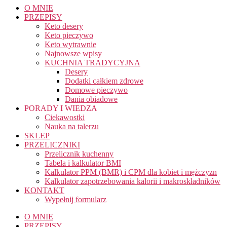
O MNIE
PRZEPISY
Keto desery
Keto pieczywo
Keto wytrawnie
Najnowsze wpisy
KUCHNIA TRADYCYJNA
Desery
Dodatki całkiem zdrowe
Domowe pieczywo
Dania obiadowe
PORADY I WIEDZA
Ciekawostki
Nauka na talerzu
SKLEP
PRZELICZNIKI
Przelicznik kuchenny
Tabela i kalkulator BMI
Kalkulator PPM (BMR) i CPM dla kobiet i mężczyzn
Kalkulator zapotrzebowania kalorii i makroskładników
KONTAKT
Wypełnij formularz
O MNIE
PRZEPISY