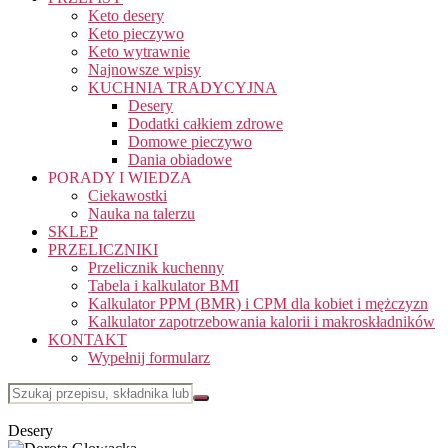
Keto desery
Keto pieczywo
Keto wytrawnie
Najnowsze wpisy
KUCHNIA TRADYCYJNA
Desery
Dodatki całkiem zdrowe
Domowe pieczywo
Dania obiadowe
PORADY I WIEDZA
Ciekawostki
Nauka na talerzu
SKLEP
PRZELICZNIKI
Przelicznik kuchenny
Tabela i kalkulator BMI
Kalkulator PPM (BMR) i CPM dla kobiet i mężczyzn
Kalkulator zapotrzebowania kalorii i makroskładników
KONTAKT
Wypełnij formularz
Desery