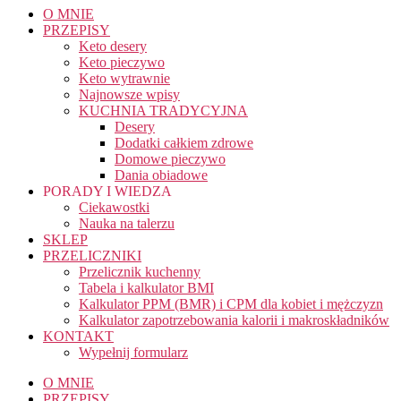
O MNIE
PRZEPISY
Keto desery
Keto pieczywo
Keto wytrawnie
Najnowsze wpisy
KUCHNIA TRADYCYJNA
Desery
Dodatki całkiem zdrowe
Domowe pieczywo
Dania obiadowe
PORADY I WIEDZA
Ciekawostki
Nauka na talerzu
SKLEP
PRZELICZNIKI
Przelicznik kuchenny
Tabela i kalkulator BMI
Kalkulator PPM (BMR) i CPM dla kobiet i mężczyzn
Kalkulator zapotrzebowania kalorii i makroskładników
KONTAKT
Wypełnij formularz
O MNIE
PRZEPISY