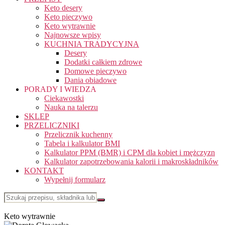
Keto desery
Keto pieczywo
Keto wytrawnie
Najnowsze wpisy
KUCHNIA TRADYCYJNA
Desery
Dodatki całkiem zdrowe
Domowe pieczywo
Dania obiadowe
PORADY I WIEDZA
Ciekawostki
Nauka na talerzu
SKLEP
PRZELICZNIKI
Przelicznik kuchenny
Tabela i kalkulator BMI
Kalkulator PPM (BMR) i CPM dla kobiet i mężczyzn
Kalkulator zapotrzebowania kalorii i makroskładników
KONTAKT
Wypełnij formularz
Keto wytrawnie