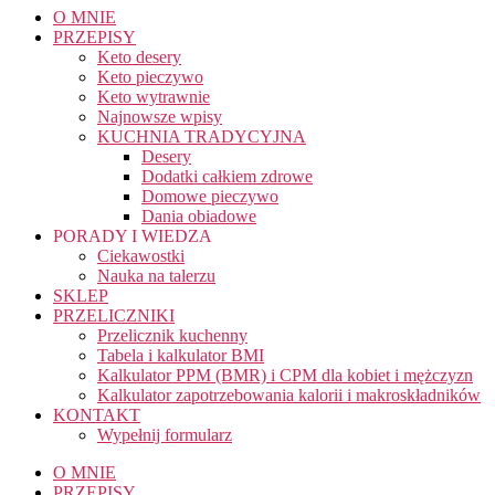
O MNIE
PRZEPISY
Keto desery
Keto pieczywo
Keto wytrawnie
Najnowsze wpisy
KUCHNIA TRADYCYJNA
Desery
Dodatki całkiem zdrowe
Domowe pieczywo
Dania obiadowe
PORADY I WIEDZA
Ciekawostki
Nauka na talerzu
SKLEP
PRZELICZNIKI
Przelicznik kuchenny
Tabela i kalkulator BMI
Kalkulator PPM (BMR) i CPM dla kobiet i mężczyzn
Kalkulator zapotrzebowania kalorii i makroskładników
KONTAKT
Wypełnij formularz
O MNIE
PRZEPISY