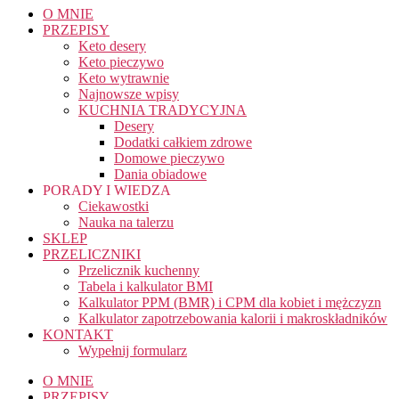
O MNIE
PRZEPISY
Keto desery
Keto pieczywo
Keto wytrawnie
Najnowsze wpisy
KUCHNIA TRADYCYJNA
Desery
Dodatki całkiem zdrowe
Domowe pieczywo
Dania obiadowe
PORADY I WIEDZA
Ciekawostki
Nauka na talerzu
SKLEP
PRZELICZNIKI
Przelicznik kuchenny
Tabela i kalkulator BMI
Kalkulator PPM (BMR) i CPM dla kobiet i mężczyzn
Kalkulator zapotrzebowania kalorii i makroskładników
KONTAKT
Wypełnij formularz
O MNIE
PRZEPISY