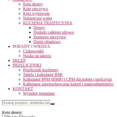
Keto desery
Keto pieczywo
Keto wytrawnie
Najnowsze wpisy
KUCHNIA TRADYCYJNA
Desery
Dodatki całkiem zdrowe
Domowe pieczywo
Dania obiadowe
PORADY I WIEDZA
Ciekawostki
Nauka na talerzu
SKLEP
PRZELICZNIKI
Przelicznik kuchenny
Tabela i kalkulator BMI
Kalkulator PPM (BMR) i CPM dla kobiet i mężczyzn
Kalkulator zapotrzebowania kalorii i makroskładników
KONTAKT
Wypełnij formularz
Keto desery